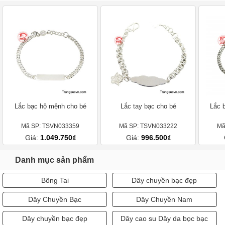
Lắc bạc hộ mệnh cho bé
Lắc tay bạc cho bé
Lắc 
Mã SP: TSVN033359
Mã SP: TSVN033222
Mã
Giá:
1.049.750₫
Giá:
996.500₫
Danh mục sản phẩm
Bông Tai
Dây chuyền bạc đẹp
Dây Chuyền Bạc
Dây Chuyền Nam
Dây chuyền bạc đẹp
Dây cao su Dây da bọc bạc