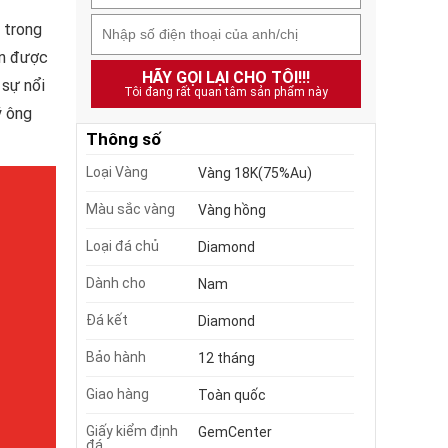
 trong
ẫn được
HÃY GỌI LẠI CHO TÔI!!!
 sự nổi
Tôi đang rất quan tâm sản phẩm này
ý ông
Thông số
Loại Vàng
Vàng 18K(75%Au)
Màu sắc vàng
Vàng hồng
Loại đá chủ
Diamond
Dành cho
Nam
Đá kết
Diamond
Bảo hành
12 tháng
Giao hàng
Toàn quốc
Giấy kiểm định
GemCenter
đá