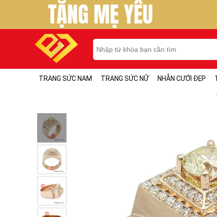
TRANG SỨC NAM
TRANG SỨC NỮ
NHẪN CƯỚI ĐẸP