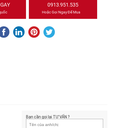
NGAY
0913.951.535
quốc
Hoặc Gọi Ngay Để Mua
Bạn cần gọi lại TƯ VẤN ?