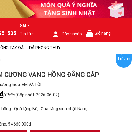
SALE
951535
Giỏ hàng
Tin tức
Đăng nhập
0
ÒNG TAY ĐÁ
ĐÁ PHONG THỦY
Tư vấn
m
M CƯƠNG VÀNG HỒNG ĐẲNG CẤP
ương hiệu: EM VÀ TÔI
₫
/Chiếc
(Cập nhật: 2026-06-02)
 chồng
Quà tặng Bố
Quà tặng sinh nhật Nam
ộng:
54.660.000₫