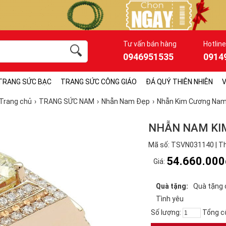
Tư vấn bán hàng
Hotline
0946951535
0914
TRANG SỨC BẠC
TRANG SỨC CÔNG GIÁO
ĐÁ QUÝ THIÊN NHIÊN
V
Trang chủ
TRANG SỨC NAM
Nhẫn Nam Đẹp
Nhẫn Kim Cương Na
NHẪN NAM KI
Mã số: TSVN031140 | Th
54.660.000
Giá:
Quà tặng:
Quà tặng
Tình yêu
Số lượng:
Tổng c