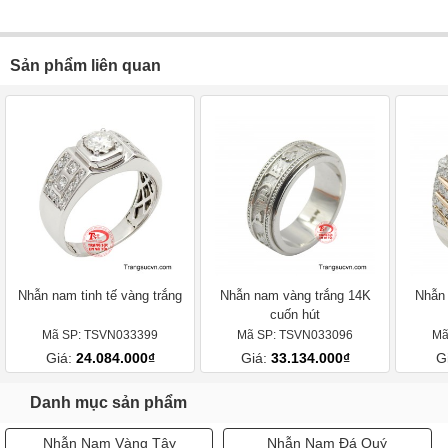
Sản phẩm liên quan
Nhẫn nam tinh tế vàng trắng
Nhẫn nam vàng trắng 14K
Nhẫn 
cuốn hút
Mã SP: TSVN033399
Mã SP: TSVN033096
Mã
Giá:
24.084.000₫
Giá:
33.134.000₫
G
Danh mục sản phẩm
Nhẫn Nam Vàng Tây
Nhẫn Nam Đá Quý