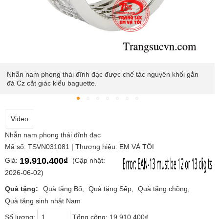
ắn
Chiếc nhẫn lấy hình tượng từ người đàn ông thành đạt, tạo c
phái mạnh phong cách lịch lãm và nổi bật.
Video
Nhẫn nam phong thái đĩnh đạc
Mã số: TSVN031081 | Thương hiệu: EM VÀ TÔI
19.910.400₫
Giá:
(Cập nhật:
2026-06-02)
Quà tặng:
Quà tặng Bố
Quà tặng Sếp
Quà tặng chồng
Quà tặng sinh nhật Nam
Số lượng:
Tổng cộng:
19.910.400₫