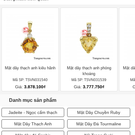
Mặt dây thạch anh kiêu hãnh
Mặt dây thạch anh phóng
Mặt dâ
khoáng
Mã SP: TSVN031540
Mã SP: TSVN031539
Mã
Giá:
3.878.100₫
Giá:
3.777.750₫
G
Danh mục sản phẩm
Jadeite - Ngọc cẩm thạch
Mặt Dây Chuyền Ruby
Mặt Dây Thạch Anh
Mặt Dây Đá Tourmaline
Mặt dây đá Saphir
Nữ Trang Cưới