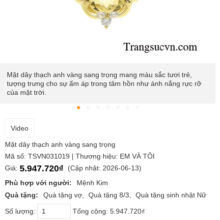
Được biết đến là một trong những loại đá quý mang đến cho chủ
nhân năng lượng tích cực
Video
Mặt dây thạch anh vàng sang trọng
Mã số: TSVN031019 | Thương hiệu: EM VÀ TÔI
5.947.720₫
Giá:
(Cập nhật: 2026-06-13)
Phù hợp với người:
Mệnh Kim
Quà tặng:
Quà tặng vợ
Quà tặng 8/3
Quà tặng sinh nhật Nữ
Số lượng:
Tổng cộng:
5.947.720₫