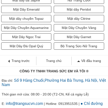
Mặt Dây Emerald
Mặt dây Peridot
Mặt dây chuyền Topaz
Mặt dây Citrine
Mặt Dây Chuyền Aquamarine
Mặt Dây Chuyền Vàng
Mặt Dây Ngọc Trai
Mặt Dây Garnet
Mặt Dây Đá Opal Quý
Bộ Trang Sức-Nữ Trang
Trang trước
Trang chủ
Về đầu trang
CÔNG TY TNHH TRANG SỨC EM VÀ TÔI ®
Số 9 Hàng Chuối,Phường Hai Bà Trưng, Hà Nội, Việt
Địa chỉ:
Nam
Thời gian mở cửa: 08:00 - 20:00 (T2-CN, Kể cả ngày Lễ)
info@trangsucvn.com
● Chỉ đường
E:
| Hotline: 0913951535 |