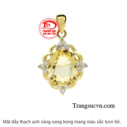
Mặt dây thạch anh vàng sang trọng mang màu sắc tươi trẻ,
tượng trưng cho sự ấm áp trong tâm hồn như ánh nắng rực