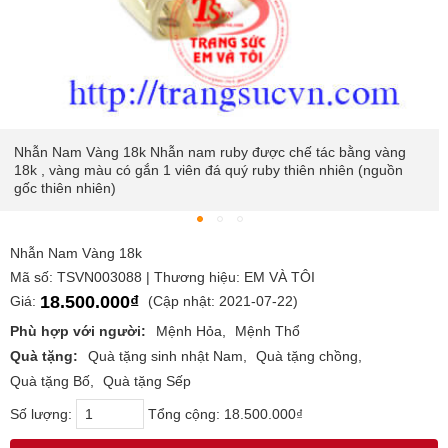
chế tác bằng vàng
Nhẫn Nam Vàng 18k Nhẫn nam ruby được c
 thiên nhiên (nguồn
18k , vàng màu có gắn 1 viên đá quý ruby t
gốc thiên nhiên)
Nhẫn Nam Vàng 18k
Mã số: TSVN003088 | Thương hiệu: EM VÀ TÔI
18.500.000₫
Giá:
(Cập nhật: 2021-07-22)
Phù hợp với người:
Mệnh Hỏa
Mệnh Thổ
Quà tặng:
Quà tặng sinh nhật Nam
Quà tặng chồng
Quà tặng Bố
Quà tặng Sếp
Số lượng:
Tổng cộng:
18.500.000₫