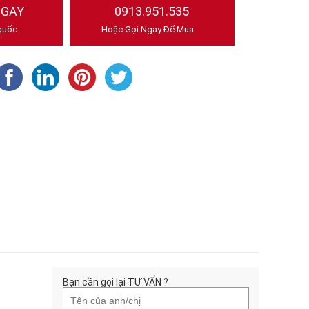
NGAY
0913.951.535
quốc
Hoặc Gọi Ngay Để Mua
Bạn cần gọi lại TƯ VẤN ?