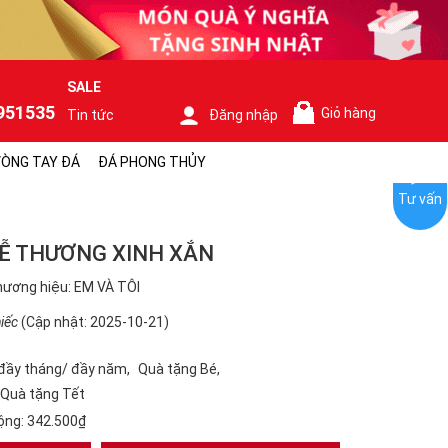
SALE
951535
Giỏ hàng
Tin tức
Đăng nhập
0
ÒNG TAY ĐÁ
ĐÁ PHONG THỦY
Tư vấn
DỄ THƯƠNG XINH XẮN
ương hiệu: EM VÀ TÔI
iếc
(Cập nhật: 2025-10-21)
đầy tháng/ đầy năm
Quà tặng Bé
Quà tặng Tết
ộng:
342.500₫