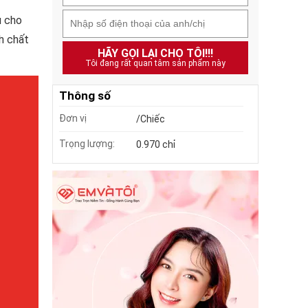
u cho
h chất
HÃY GỌI LẠI CHO TÔI!!!
Tôi đang rất quan tâm sản phẩm này
Thông số
Đơn vị
/Chiếc
Trọng lượng:
0.970 chỉ