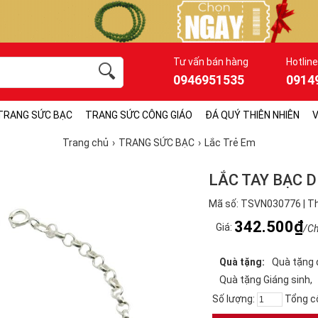
Tư vấn bán hàng
Hotline
0946951535
0914
TRANG SỨC BẠC
TRANG SỨC CÔNG GIÁO
ĐÁ QUÝ THIÊN NHIÊN
V
Trang chủ
TRANG SỨC BẠC
Lắc Trẻ Em
LẮC TAY BẠC 
Mã số: TSVN030776 | Th
342.500₫
Giá:
/Ch
Quà tặng:
Quà tặng 
Quà tặng Giáng sinh
Số lượng:
Tổng c