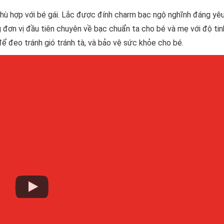
hù hợp với bé gái. Lắc được đính charm bạc ngộ nghĩnh đáng yê
g đơn vị đầu tiên chuyên về bạc chuẩn ta cho bé và mẹ với độ tin
 để đeo tránh gió tránh tà, và bảo vệ sức khỏe cho bé.