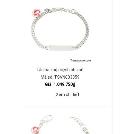
Lắc bạc hộ mệnh cho bé
Mã số: TSVN033359
Giá: 1.049.750₫
Xem chi tiết