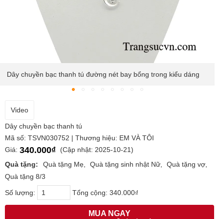
Sự pha trộn thiết kế độc đáo từ hình ảnh trăng sao kết hợp đá
CZ lấp lánh, cùng đường cong uốn lượn mềm mại theo hình
dáng mặt trăng khuyết.
Video
Dây chuyền bạc thanh tú
Mã số: TSVN030752 | Thương hiệu: EM VÀ TÔI
340.000₫
Giá:
(Cập nhật: 2025-10-21)
Quà tặng:
Quà tặng Mẹ
Quà tặng sinh nhật Nữ
Quà tặng vợ
Quà tặng 8/3
Số lượng:
Tổng cộng:
340.000₫