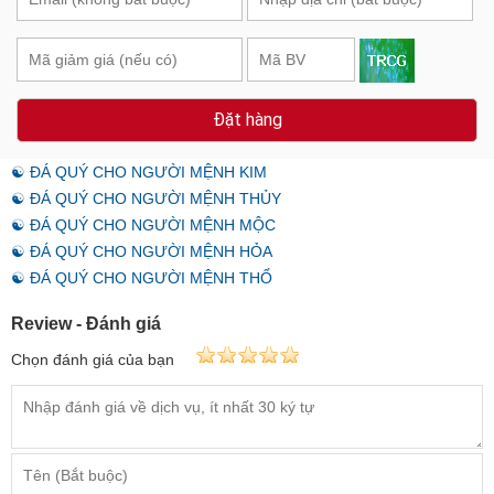
Đặt hàng
☯ ĐÁ QUÝ CHO NGƯỜI MỆNH KIM
☯ ĐÁ QUÝ CHO NGƯỜI MỆNH THỦY
☯ ĐÁ QUÝ CHO NGƯỜI MỆNH MỘC
☯ ĐÁ QUÝ CHO NGƯỜI MỆNH HỎA
☯ ĐÁ QUÝ CHO NGƯỜI MỆNH THỔ
Review - Đánh giá
Chọn đánh giá của bạn