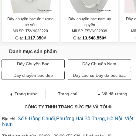
Dây chuyền bạc ấn tượng
Dây chuyền bạc nam uy
Dây c
bé yêu
quyền
Mã SP: TSVN033220
Mã SP: TSVN032939
Mã
Giá:
1.317.350₫
Giá:
13.548.550₫
Danh mục sản phẩm
Dây Chuyền Bạc
Dây Chuyền Nam
Dây chuyền bạc đẹp
Dây cao su Dây da bọc bạc
Trang trước
Trang chủ
Về đầu trang
CÔNG TY TNHH TRANG SỨC EM VÀ TÔI ®
Số 9 Hàng Chuối,Phường Hai Bà Trưng, Hà Nội, Việt
Địa chỉ:
Nam