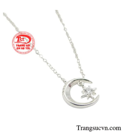
đẹp tạo nên thiết kế hoàn hảo & tinh tế nhất.