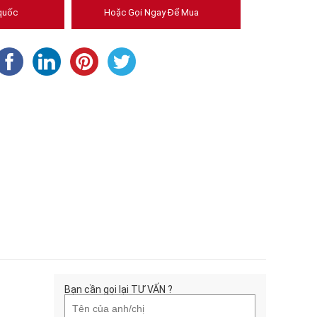
quốc
Hoặc Gọi Ngay Để Mua
Bạn cần gọi lại TƯ VẤN ?