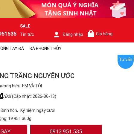
SALE
951535
Giỏ hàng
Tin tức
Đăng nhập
0
ÒNG TAY ĐÁ
ĐÁ PHONG THỦY
Tư vấn
ÀNG TRẮNG NGUYỆN ƯỚC
ương hiệu: EM VÀ TÔI
₫
/Đôi
(Cập nhật: 2026-06-13)
Đính hôn
Kỷ niệm ngày cưới
ộng:
19.951.300₫
NGAY
0913.951.535