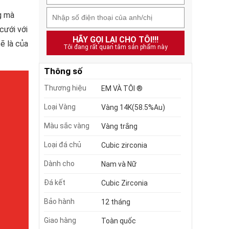
g mà
cưới với
HÃY GỌI LẠI CHO TÔI!!!
ẽ là của
Tôi đang rất quan tâm sản phẩm này
Thông số
Thương hiệu
EM VÀ TÔI ®
Loại Vàng
Vàng 14K(58.5%Au)
Màu sắc vàng
Vàng trắng
Loại đá chủ
Cubic zirconia
Dành cho
Nam và Nữ
Đá kết
Cubic Zirconia
Bảo hành
12 tháng
Giao hàng
Toàn quốc