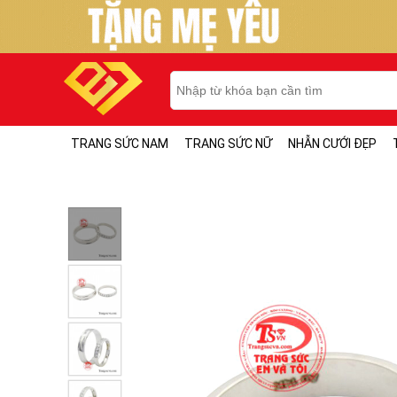
TRANG SỨC NAM
TRANG SỨC NỮ
NHẪN CƯỚI ĐẸP