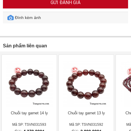
GỬI ĐÁNH GIÁ
Đính kèm ảnh
Sản phẩm liên quan
Chuỗi tay garnet 14 ly
Chuỗi tay garnet 13 ly
Chu
Mã SP: TSVN031593
Mã SP: TSVN031592
Mã