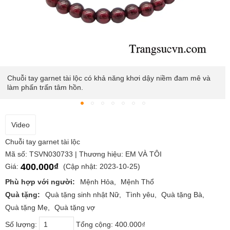
uỗi tay garnet tài lộc có khả năng khơi dậy niềm đam mê và
Gar
m phấn trấn tâm hồn.
tin,
Video
Chuỗi tay garnet tài lộc
Mã số: TSVN030733 | Thương hiệu: EM VÀ TÔI
400.000₫
Giá:
(Cập nhật: 2023-10-25)
Phù hợp với người:
Mệnh Hỏa
Mệnh Thổ
Quà tặng:
Quà tặng sinh nhật Nữ
Tình yêu
Quà tặng Bà
Quà tặng Mẹ
Quà tặng vợ
Số lượng:
Tổng cộng:
400.000₫