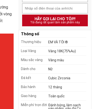
đường
ởi vòng
HÃY GỌI LẠI CHO TÔI!!!
ốt
Tôi đang rất quan tâm sản phẩm này
Thông số
Thương hiệu
EM VÀ TÔI ®
Loại Vàng
Vàng 18K(75%Au)
Màu sắc vàng
Vàng màu
Dành cho
Nữ
Đá kết
Cubic Zirconia
Bảo hành
12 tháng
Giao hàng
Toàn quốc
Miễn phí trọn đời
Đánh bóng, làm sạch
sản phẩm, gắn đá Cz