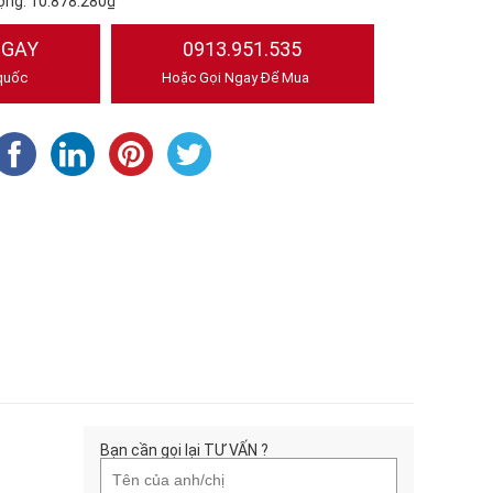
ộng:
10.878.280₫
NGAY
0913.951.535
quốc
Hoặc Gọi Ngay Để Mua
Bạn cần gọi lại TƯ VẤN ?