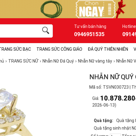
Tư vấn bán hàng
Hotline
0946951535
0914
TRANG SỨC BẠC
TRANG SỨC CÔNG GIÁO
ĐÁ QUÝ THIÊN NHIÊN
V
hủ
TRANG SỨC NỮ
Nhẫn Nữ Đá Quý
Nhẫn Nữ vàng tây
Nhẫn Nữ 
NHẪN NỮ QUÝ
Mã số: TSVN030723 | Th
10.878.280
Giá:
2026-06-13)
Quà tặng:
Quà tặng 
Quà tặng sinh nhật N