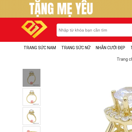
TRANG SỨC NAM
TRANG SỨC NỮ
NHẪN CƯỚI ĐẸP
Trang c