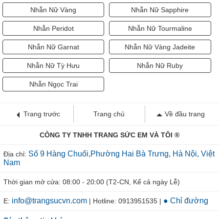
Nhẫn Nữ Vàng
Nhẫn Nữ Sapphire
Nhẫn Peridot
Nhẫn Nữ Tourmaline
Nhẫn Nữ Garnat
Nhẫn Nữ Vàng Jadeite
Nhẫn Nữ Tỳ Hưu
Nhẫn Nữ Ruby
Nhẫn Ngọc Trai
Trang trước
Trang chủ
Về đầu trang
CÔNG TY TNHH TRANG SỨC EM VÀ TÔI ®
Số 9 Hàng Chuối,Phường Hai Bà Trưng, Hà Nội, Việt
Địa chỉ:
Nam
Thời gian mở cửa: 08:00 - 20:00 (T2-CN, Kể cả ngày Lễ)
info@trangsucvn.com
● Chỉ đường
E:
| Hotline: 0913951535 |