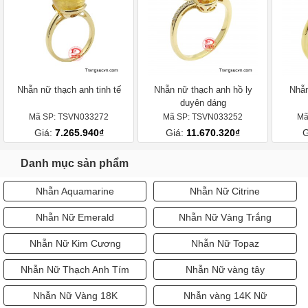
Nhẫn nữ thạch anh tinh tế
Nhẫn nữ thạch anh hồ ly
Nhẫn
duyên dáng
Mã SP: TSVN033272
Mã SP: TSVN033252
Mã
Giá:
7.265.940₫
Giá:
11.670.320₫
G
Danh mục sản phẩm
Nhẫn Aquamarine
Nhẫn Nữ Citrine
Nhẫn Nữ Emerald
Nhẫn Nữ Vàng Trắng
Nhẫn Nữ Kim Cương
Nhẫn Nữ Topaz
Nhẫn Nữ Thạch Anh Tím
Nhẫn Nữ vàng tây
Nhẫn Nữ Vàng 18K
Nhẫn vàng 14K Nữ