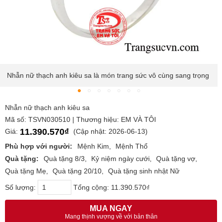
Nhẫn nữ thạch anh kiêu sa là món trang sức vô cùng sang trọng
Nhẫn nữ thạch anh kiêu sa
Mã số: TSVN030510 | Thương hiệu: EM VÀ TÔI
11.390.570₫
Giá:
(Cập nhật: 2026-06-13)
Phù hợp với người:
Mệnh Kim
Mệnh Thổ
Quà tặng:
Quà tặng 8/3
Kỷ niệm ngày cưới
Quà tặng vợ
Quà tặng Mẹ
Quà tặng 20/10
Quà tặng sinh nhật Nữ
Số lượng:
Tổng cộng:
11.390.570₫
MUA NGAY
Mang thịnh vượng về với bản thân