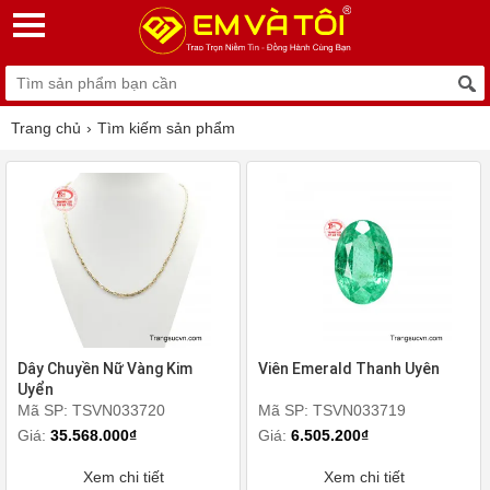
Trang chủ
Tìm kiếm sản phẩm
Dây Chuyền Nữ Vàng Kim
Viên Emerald Thanh Uyên
Uyển
Mã SP: TSVN033720
Mã SP: TSVN033719
Giá:
35.568.000₫
Giá:
6.505.200₫
Xem chi tiết
Xem chi tiết