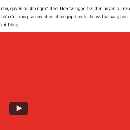
 nhã, quyến rũ cho người đeo. Hoa tai ngọc trai đen huyền bí ma
hữu đôi bông tai này chắc chẵn giúp bạn tự tin và tỏa sáng hơn, 
nữ Á Đông.