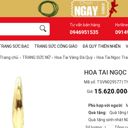
Tư vấn bán hàng
Hotline
0946951535
0914
TRANG SỨC BẠC
TRANG SỨC CÔNG GIÁO
ĐÁ QUÝ THIÊN NHIÊN
V
Trang chủ
TRANG SỨC NỮ
Hoa Tai Vàng Đá Quý
Hoa Tai Ngọc Tra
HOA TAI NGỌC 
Mã số: TSVN029577 | Th
15.620.000
Giá:
Phù hợp với người:
Quà tặng:
Quà tặng 
Quà tặng sinh nhật N
Số lượng:
Tổng c