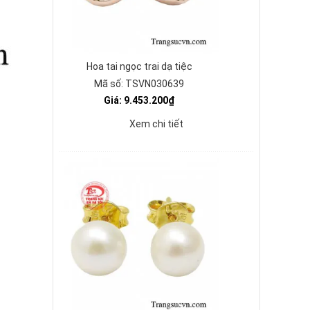
Hoa tai ngọc trai dạ tiệc
Mã số: TSVN030639
Giá: 9.453.200₫
Xem chi tiết