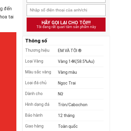
ng đến
hoa tai
HÃY GỌI LẠI CHO TÔI!!!
Tôi đang rất quan tâm sản phẩm này
Thông số
Thương hiệu
EM VÀ TÔI ®
Loại Vàng
Vàng 14K(58.5%Au)
Màu sắc vàng
Vàng màu
Loại đá chủ
Ngọc Trai
Dành cho
Nữ
Hình dạng đá
Tròn/Cabochon
Bảo hành
12 tháng
Giao hàng
Toàn quốc