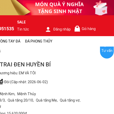
SALE
951535
Giỏ hàng
Tin tức
Đăng nhập
0
ÒNG TAY ĐÁ
ĐÁ PHONG THỦY
Tư vấn
i
TRAI ĐEN HUYỀN BÍ
ương hiệu: EM VÀ TÔI
₫
/Đôi
(Cập nhật: 2026-06-02)
Mệnh Kim
Mệnh Thủy
8/3
Quà tặng 20/10
Quà tặng Mẹ
Quà tặng vợ
ữ
ộng:
15.620.000₫