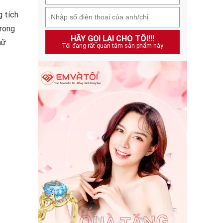
g tích
trong
HÃY GỌI LẠI CHO TÔI!!!
nữ.
Tôi đang rất quan tâm sản phẩm này