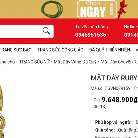
Tư vấn bán hàng
Hotline
0946951535
0914
TRANG SỨC BẠC
TRANG SỨC CÔNG GIÁO
ĐÁ QUÝ THIÊN NHIÊN
V
ang chủ
TRANG SỨC NỮ
Mặt Dây Vàng Đá Quý
Mặt Dây Chuyền R
MẶT DÂY RUBY
Mã số: TSVN029159 | Th
9.648.900₫
Giá:
06-13)
Phù hợp với người:
Quà tặng:
Quà tặng 
Kỷ niệm ngày cưới
Q