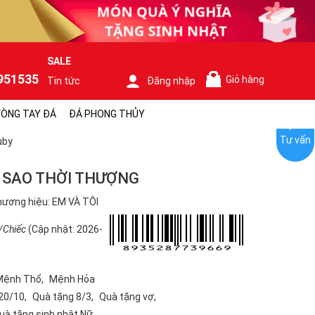
SALE
951535
Giỏ hàng
Tin tức
Đăng nhập
0
ÒNG TAY ĐÁ
ĐÁ PHONG THỦY
Tư vấn
uby
 SAO THỜI THƯỢNG
ương hiệu: EM VÀ TÔI
/Chiếc
(Cập nhật: 2026-
Mệnh Thổ
Mệnh Hỏa
20/10
Quà tặng 8/3
Quà tặng vợ
uà tặng sinh nhật Nữ