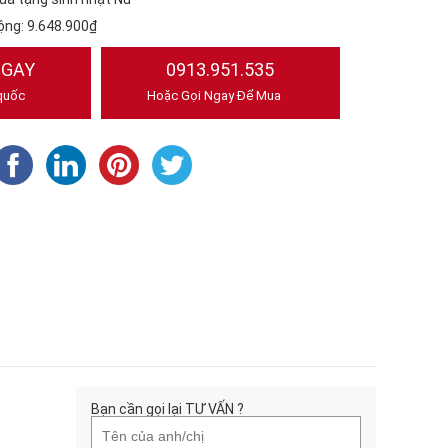
ộng:
9.648.900₫
NGAY
0913.951.535
quốc
Hoặc Gọi Ngay Để Mua
Bạn cần gọi lại TƯ VẤN ?