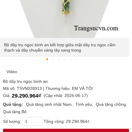
Bộ dây dễ dàng kết hợp với nhiều kiểu trang phục và phong
cách thời trang
Video
Bộ dây trụ ngọc bình an
Mã số: TSVN028913 | Thương hiệu: EM VÀ TÔI
29.290.964₫
Giá:
(Cập nhật: 2026-06-17)
Quà tặng:
Quà tặng sinh nhật Nam
Tình yêu
Quà tặng chồng
Quà tặng Bố
Số lượng:
Tổng cộng:
29.290.964₫