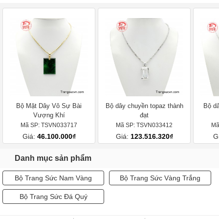
Bộ Mặt Dây Vô Sự Bài
Bộ dây chuyền topaz thành
Bộ d
Vượng Khí
đạt
Mã SP: TSVN033717
Mã SP: TSVN033412
Mã
Giá:
46.100.000₫
Giá:
123.516.320₫
G
Danh mục sản phẩm
Bộ Trang Sức Nam Vàng
Bộ Trang Sức Vàng Trắng
Bộ Trang Sức Đá Quý