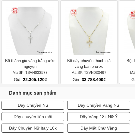
Bộ thánh giá vàng trắng ước
Bộ dây chuyền thánh giá
Bộ d
nguyện
vàng ban phước
Mã SP: TSVN033577
Mã SP: TSVN033497
Mã
Giá:
22.305.120₫
Giá:
33.788.400₫
G
Danh mục sản phẩm
Dây Chuyền Nữ
Dây Chuyền Vàng Nữ
Dây chuyền liền mặt
Dây Vàng 18k Nữ Ý
Dây Chuyền Nữ Italy 10k
Dây Mặt Chữ Vàng