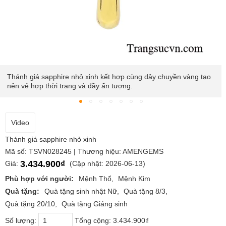
Chiếc mặt dây được chế tác từ công nghệ 3D hiện đại mang đến
một sản phẩm hoàn hảo phù hợp với thị hiếu khách hàng gần
đây.
Video
Thánh giá sapphire nhỏ xinh
Mã số: TSVN028245 | Thương hiệu: AMENGEMS
3.434.900₫
Giá:
(Cập nhật: 2026-06-13)
Phù hợp với người:
Mệnh Thổ
Mệnh Kim
Quà tặng:
Quà tặng sinh nhật Nữ
Quà tặng 8/3
Quà tặng 20/10
Quà tặng Giáng sinh