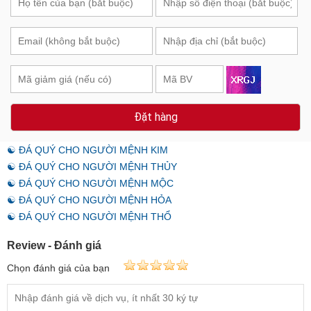
Đặt hàng
☯ ĐÁ QUÝ CHO NGƯỜI MỆNH KIM
☯ ĐÁ QUÝ CHO NGƯỜI MỆNH THỦY
☯ ĐÁ QUÝ CHO NGƯỜI MỆNH MỘC
☯ ĐÁ QUÝ CHO NGƯỜI MỆNH HỎA
☯ ĐÁ QUÝ CHO NGƯỜI MỆNH THỔ
Review - Đánh giá
Chọn đánh giá của bạn