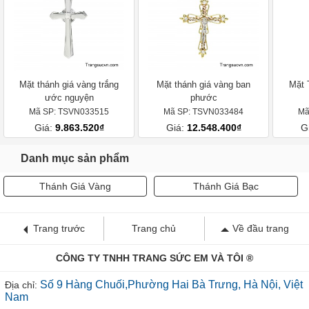
Mặt thánh giá vàng trắng
Mặt thánh giá vàng ban
Mặt 
ước nguyện
phước
Mã SP: TSVN033515
Mã SP: TSVN033484
Mã
Giá:
9.863.520₫
Giá:
12.548.400₫
G
Danh mục sản phẩm
Thánh Giá Vàng
Thánh Giá Bạc
Trang trước
Trang chủ
Về đầu trang
CÔNG TY TNHH TRANG SỨC EM VÀ TÔI ®
Số 9 Hàng Chuối,Phường Hai Bà Trưng, Hà Nội, Việt
Địa chỉ:
Nam