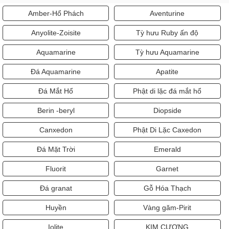
Amber-Hổ Phách
Aventurine
Anyolite-Zoisite
Tỳ hưu Ruby ấn độ
Aquamarine
Tỳ hưu Aquamarine
Đá Aquamarine
Apatite
Đá Mắt Hổ
Phật di lặc đá mắt hổ
Berin -beryl
Diopside
Canxedon
Phật Di Lặc Caxedon
Đá Mặt Trời
Emerald
Fluorit
Garnet
Đá granat
Gỗ Hóa Thạch
Huyền
Vàng găm-Pirit