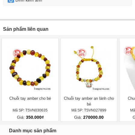
Đính kèm ảnh
Sản phẩm liên quan
Chuỗi tay amber cho bé
Chuỗi tay amber an lành cho
Chu
bé
Mã SP: TSVN030635
Mã SP: TSVN027899
Mã
Giá:
350.000₫
Giá:
270000.00
G
Danh mục sản phẩm