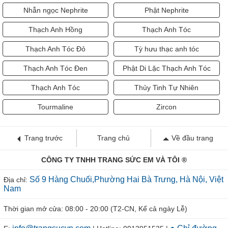
Nhẫn ngọc Nephrite
Phật Nephrite
Thạch Anh Hồng
Thạch Anh Tóc
Thạch Anh Tóc Đỏ
Tỳ hưu thạc anh tóc
Thạch Anh Tóc Đen
Phật Di Lặc Thạch Anh Tóc
Thạch Anh Tóc
Thủy Tinh Tự Nhiên
Tourmaline
Zircon
Trang trước
Trang chủ
Về đầu trang
CÔNG TY TNHH TRANG SỨC EM VÀ TÔI ®
Số 9 Hàng Chuối,Phường Hai Bà Trưng, Hà Nội, Việt
Địa chỉ:
Nam
Thời gian mở cửa: 08:00 - 20:00 (T2-CN, Kể cả ngày Lễ)