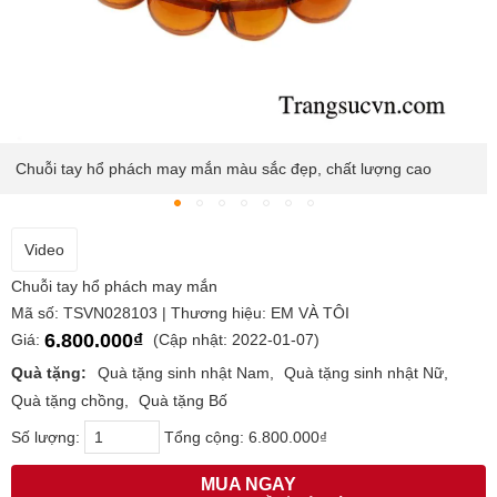
cao
Hổ phách là nhựa cây hóa thạch được tìm thấy trong các 
cây cổ thụ lâu đời còn có tên gọi là amber
Video
Chuỗi tay hổ phách may mắn
Mã số: TSVN028103 | Thương hiệu: EM VÀ TÔI
6.800.000₫
Giá:
(Cập nhật: 2022-01-07)
Quà tặng:
Quà tặng sinh nhật Nam
Quà tặng sinh nhật Nữ
Quà tặng chồng
Quà tặng Bố
Số lượng:
Tổng cộng:
6.800.000₫
MUA NGAY