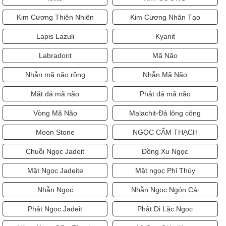
Iolite
KIM CƯƠNG
Kim Cương Thiên Nhiên
Kim Cương Nhân Tạo
Lapis Lazuli
Kyanit
Labradorit
Mã Não
Nhẫn mã não rồng
Nhẫn Mã Não
Mặt đá mã não
Phật đá mã não
Vòng Mã Não
Malachit-Đá lông công
Moon Stone
NGỌC CẨM THẠCH
Chuỗi Ngọc Jadeit
Đồng Xu Ngọc
Mặt Ngọc Jadeite
Mặt ngọc Phỉ Thúy
Nhẫn Ngọc
Nhẫn Ngọc Ngón Cái
Phật Ngọc Jadeit
Phật Di Lặc Ngọc