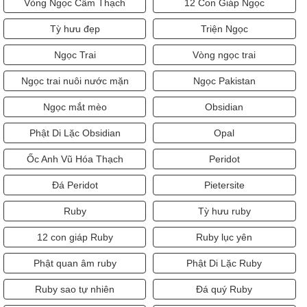
Vòng Ngọc Cẩm Thạch
12 Con Giáp Ngọc
Tỳ hưu đẹp
Triện Ngọc
Ngọc Trai
Vòng ngọc trai
Ngọc trai nuôi nước mặn
Ngọc Pakistan
Ngọc mắt mèo
Obsidian
Phật Di Lặc Obsidian
Opal
Ốc Anh Vũ Hóa Thạch
Peridot
Đá Peridot
Pietersite
Ruby
Tỳ hưu ruby
12 con giáp Ruby
Ruby lục yên
Phật quan âm ruby
Phật Di Lặc Ruby
Ruby sao tự nhiên
Đá quý Ruby