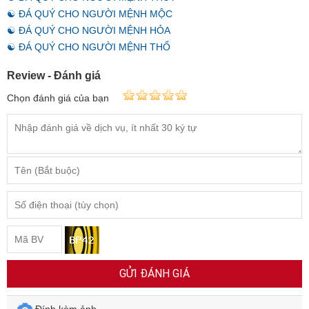
☯ ĐÁ QUÝ CHO NGƯỜI MỆNH THỦY
☯ ĐÁ QUÝ CHO NGƯỜI MỆNH MỘC
☯ ĐÁ QUÝ CHO NGƯỜI MỆNH HỎA
☯ ĐÁ QUÝ CHO NGƯỜI MỆNH THỔ
Review - Đánh giá
Chọn đánh giá của bạn
GỬI ĐÁNH GIÁ