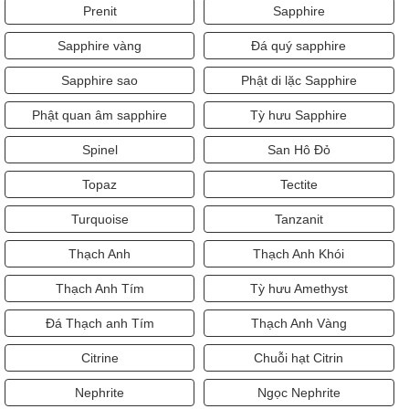
Prenit
Sapphire
Sapphire vàng
Đá quý sapphire
Sapphire sao
Phật di lặc Sapphire
Phật quan âm sapphire
Tỳ hưu Sapphire
Spinel
San Hô Đỏ
Topaz
Tectite
Turquoise
Tanzanit
Thạch Anh
Thạch Anh Khói
Thạch Anh Tím
Tỳ hưu Amethyst
Đá Thạch anh Tím
Thạch Anh Vàng
Citrine
Chuỗi hạt Citrin
Nephrite
Ngọc Nephrite