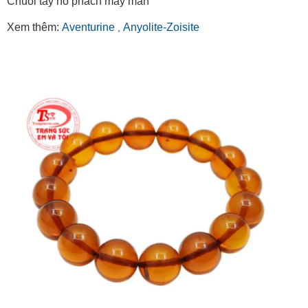
Chuỗi tay hổ phách may mắn
Xem thêm:
Aventurine
Anyolite-Zoisite
,