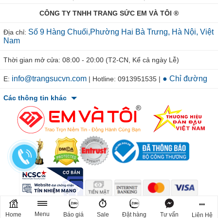
CÔNG TY TNHH TRANG SỨC EM VÀ TÔI ®
Số 9 Hàng Chuối,Phường Hai Bà Trưng, Hà Nội, Việt
Địa chỉ:
Nam
Thời gian mở cửa: 08:00 - 20:00 (T2-CN, Kể cả ngày Lễ)
info@trangsucvn.com
● Chỉ đường
E:
| Hotline: 0913951535 |
Các thông tin khác
© 2011-2026 TRANGSUCVN.COM Copyright, All Rights Reserved.
•••
Mã số doanh nghiệp: 0106207967. Nơi cấp: Sở Kế Hoạch & Đầu Tư
Menu
Home
Báo giá
Sale
Đặt hàng
Tư vấn
Liên Hệ