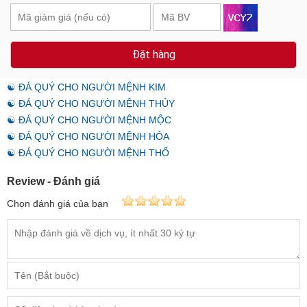
Đặt hàng
☯ ĐÁ QUÝ CHO NGƯỜI MỆNH KIM
☯ ĐÁ QUÝ CHO NGƯỜI MỆNH THỦY
☯ ĐÁ QUÝ CHO NGƯỜI MỆNH MỘC
☯ ĐÁ QUÝ CHO NGƯỜI MỆNH HỎA
☯ ĐÁ QUÝ CHO NGƯỜI MỆNH THỔ
Review - Đánh giá
Chọn đánh giá của bạn