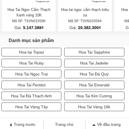
Hoa Tai Ngọc Cẩm Thạch
Hoa tai ngọc cẩm thạch kiêu
Hoa 
Xanh vàng 10K
sa
Mã SP: TSVN033590
Mã SP: TSVN033584
Mã
Giá:
5.147.388₫
Giá:
20.382.300₫
G
Danh mục sản phẩm
Hoa tai Topaz
Hoa Tai Sapphire
Hoa Tai Ruby
Hoa Tai Jadeite
Hoa Tai Ngọc Trai
Hoa Tai Đá Quý
Hoa Tai Peridot
Hoa Tai Emerald
Hoa Tai Đá Thạch Anh
Hoa Tai Kim Cương
Hoa Tai Vàng Tây
Hoa Tai Vàng 18k
Trang trước
Trang chủ
Về đầu trang