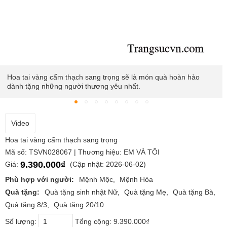
Hoa tai gắn ngọc cẩm thạch giúp người đeo không chỉ quý phái
hơn mà còn đem lại nhiều may mắn về tài lộc.
Video
Hoa tai vàng cẩm thạch sang trọng
Mã số: TSVN028067 | Thương hiệu: EM VÀ TÔI
9.390.000₫
Giá:
(Cập nhật: 2026-06-02)
Phù hợp với người:
Mệnh Mộc
Mệnh Hỏa
Quà tặng:
Quà tặng sinh nhật Nữ
Quà tặng Mẹ
Quà tặng Bà
Quà tặng 8/3
Quà tặng 20/10
Số lượng:
Tổng cộng:
9.390.000₫