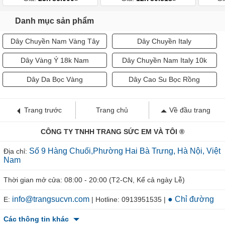
Danh mục sản phẩm
Dây Chuyền Nam Vàng Tây
Dây Chuyền Italy
Dây Vàng Ý 18k Nam
Dây Chuyền Nam Italy 10k
Dây Da Bọc Vàng
Dây Cao Su Bọc Rồng
Trang trước
Trang chủ
Về đầu trang
CÔNG TY TNHH TRANG SỨC EM VÀ TÔI ®
Số 9 Hàng Chuối,Phường Hai Bà Trưng, Hà Nội, Việt
Địa chỉ:
Nam
Thời gian mở cửa: 08:00 - 20:00 (T2-CN, Kể cả ngày Lễ)
info@trangsucvn.com
● Chỉ đường
E:
| Hotline: 0913951535 |
Các thông tin khác