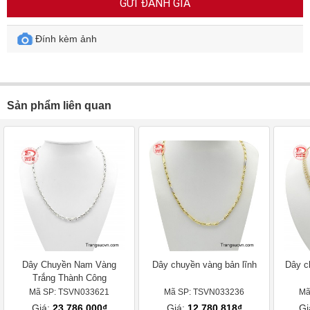
GỬI ĐÁNH GIÁ
Đính kèm ảnh
Sản phẩm liên quan
Dây Chuyền Nam Vàng
Dây chuyền vàng bản lĩnh
Dây c
Trắng Thành Công
Mã SP: TSVN033621
Mã SP: TSVN033236
Mã
Giá:
23.786.000₫
Giá:
12.780.818₫
Gi