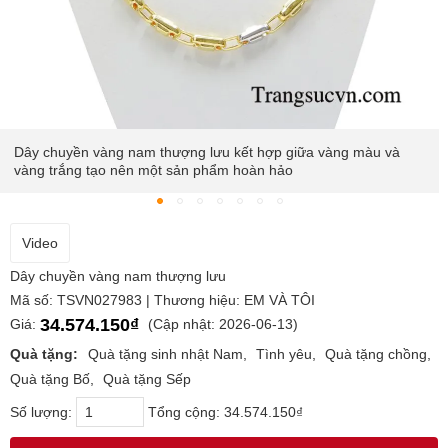
a vàng màu và
Được chế tác trên chất liệu vàng 10k cao cấp, đ
xảo tôn lên sự lịch lãm, thời trang và đẳng cấp
Video
Dây chuyền vàng nam thượng lưu
Mã số: TSVN027983 | Thương hiệu: EM VÀ TÔI
34.574.150₫
Giá:
(Cập nhật: 2026-06-13)
Quà tặng:
Quà tặng sinh nhật Nam
Tình yêu
Quà tặng chồng
Quà tặng Bố
Quà tặng Sếp
Số lượng:
Tổng cộng:
34.574.150₫