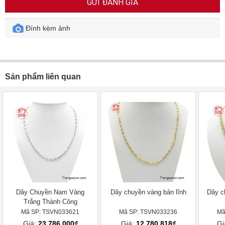
GỬI ĐÁNH GIÁ
Đính kèm ảnh
Sản phẩm liên quan
Dây Chuyền Nam Vàng
Dây chuyền vàng bản lĩnh
Dây c
Trắng Thành Công
Mã SP: TSVN033621
Mã SP: TSVN033236
Mã
Giá:
23.786.000₫
Giá:
12.780.818₫
Gi