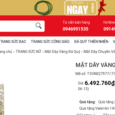
Tư vấn bán hàng
Hotline
0946951535
0914
TRANG SỨC BẠC
TRANG SỨC CÔNG GIÁO
ĐÁ QUÝ THIÊN NHIÊN
V
ang chủ
TRANG SỨC NỮ
Mặt Dây Vàng Đá Quý
Mặt Dây Chuyền V
MẶT DÂY VÀN
Mã số: TSVN027977 | Th
6.492.760₫
Giá:
06-13)
Quà tặng:
Quà tặng 
Quà tặng Valentin 14