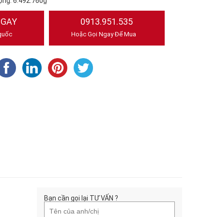
ộng:
6.492.760₫
NGAY
0913.951.535
quốc
Hoặc Gọi Ngay Để Mua
Bạn cần gọi lại TƯ VẤN ?