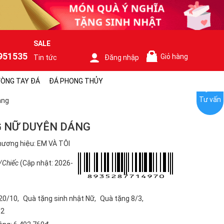
SALE
951535
Giỏ hàng
Tin tức
Đăng nhập
0
ÒNG TAY ĐÁ
ĐÁ PHONG THỦY
Tư vấn
àng
G NỮ DUYÊN DÁNG
ương hiệu: EM VÀ TÔI
/Chiếc
(Cập nhật: 2026-
20/10
Quà tặng sinh nhật Nữ
Quà tặng 8/3
/2