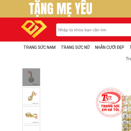
TRANG SỨC NAM
TRANG SỨC NỮ
NHẪN CƯỚI ĐẸP
Tr