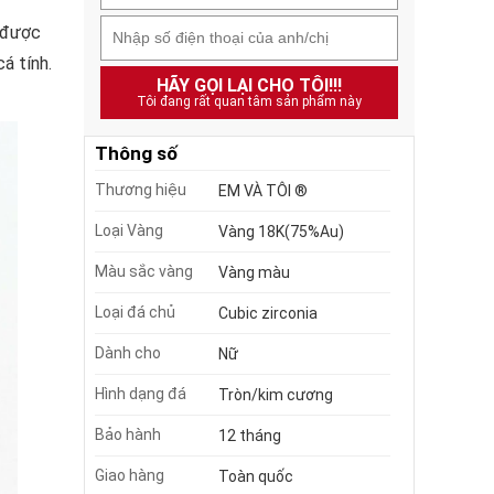
 được
á tính.
HÃY GỌI LẠI CHO TÔI!!!
Tôi đang rất quan tâm sản phẩm này
Thông số
Thương hiệu
EM VÀ TÔI ®
Loại Vàng
Vàng 18K(75%Au)
Màu sắc vàng
Vàng màu
Loại đá chủ
Cubic zirconia
Dành cho
Nữ
Hình dạng đá
Tròn/kim cương
Bảo hành
12 tháng
Giao hàng
Toàn quốc