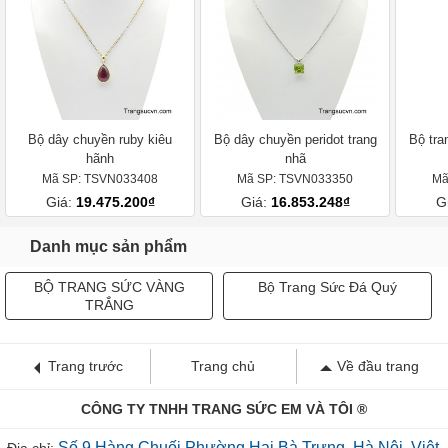
Bộ dây chuyền ruby kiêu
Bộ dây chuyền peridot trang
Bộ tra
hãnh
nhã
Mã SP: TSVN033408
Mã SP: TSVN033350
Mã
Giá:
19.475.200₫
Giá:
16.853.248₫
G
Danh mục sản phẩm
BỘ TRANG SỨC VÀNG
Bộ Trang Sức Đá Quý
TRẮNG
Trang trước
Trang chủ
Về đầu trang
CÔNG TY TNHH TRANG SỨC EM VÀ TÔI ®
Số 9 Hàng Chuối,Phường Hai Bà Trưng, Hà Nội, Việt