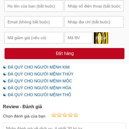
Đặt hàng
☯ ĐÁ QUÝ CHO NGƯỜI MỆNH KIM
☯ ĐÁ QUÝ CHO NGƯỜI MỆNH THỦY
☯ ĐÁ QUÝ CHO NGƯỜI MỆNH MỘC
☯ ĐÁ QUÝ CHO NGƯỜI MỆNH HỎA
☯ ĐÁ QUÝ CHO NGƯỜI MỆNH THỔ
Review - Đánh giá
Chọn đánh giá của bạn