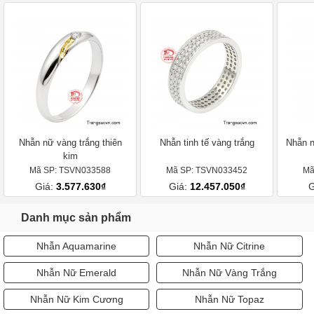
Nhẫn nữ vàng trắng thiên
Nhẫn tinh tế vàng trắng
Nhẫn n
kim
Mã SP: TSVN033588
Mã SP: TSVN033452
Mã
Giá:
3.577.630₫
Giá:
12.457.050₫
G
Danh mục sản phẩm
Nhẫn Aquamarine
Nhẫn Nữ Citrine
Nhẫn Nữ Emerald
Nhẫn Nữ Vàng Trắng
Nhẫn Nữ Kim Cương
Nhẫn Nữ Topaz