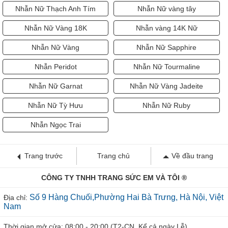
Nhẫn Nữ Thạch Anh Tím
Nhẫn Nữ vàng tây
Nhẫn Nữ Vàng 18K
Nhẫn vàng 14K Nữ
Nhẫn Nữ Vàng
Nhẫn Nữ Sapphire
Nhẫn Peridot
Nhẫn Nữ Tourmaline
Nhẫn Nữ Garnat
Nhẫn Nữ Vàng Jadeite
Nhẫn Nữ Tỳ Hưu
Nhẫn Nữ Ruby
Nhẫn Ngọc Trai
Trang trước
Trang chủ
Về đầu trang
CÔNG TY TNHH TRANG SỨC EM VÀ TÔI ®
Số 9 Hàng Chuối,Phường Hai Bà Trưng, Hà Nội, Việt
Địa chỉ:
Nam
Thời gian mở cửa: 08:00 - 20:00 (T2-CN, Kể cả ngày Lễ)