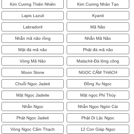
Kim Cương Thiên Nhiên
Kim Cương Nhân Tạo
Lapis Lazuli
Kyanit
Labradorit
Mã Não
Nhẫn mã não rồng
Nhẫn Mã Não
Mặt đá mã não
Phật đá mã não
Vòng Mã Não
Malachit-Đá lông công
Moon Stone
NGỌC CẨM THẠCH
Chuỗi Ngọc Jadeit
Đồng Xu Ngọc
Mặt Ngọc Jadeite
Mặt ngọc Phỉ Thúy
Nhẫn Ngọc
Nhẫn Ngọc Ngón Cái
Phật Ngọc Jadeit
Phật Di Lặc Ngọc
Vòng Ngọc Cẩm Thạch
12 Con Giáp Ngọc