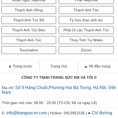
Nhẫn ngọc Nephrite
Phật Nephrite
Thạch Anh Hồng
Thạch Anh Tóc
Thạch Anh Tóc Đỏ
Tỳ hưu thạc anh tóc
Thạch Anh Tóc Đen
Phật Di Lặc Thạch Anh Tóc
Thạch Anh Tóc
Thủy Tinh Tự Nhiên
Tourmaline
Zircon
Trang trước
Trang chủ
Về đầu trang
CÔNG TY TNHH TRANG SỨC EM VÀ TÔI ®
Số 9 Hàng Chuối,Phường Hai Bà Trưng, Hà Nội, Việt
Địa chỉ:
Nam
Thời gian mở cửa: 08:00 - 20:00 (T2-CN, Kể cả ngày Lễ)
info@trangsucvn.com
● Chỉ đường
E:
| Hotline: 0913951535 |