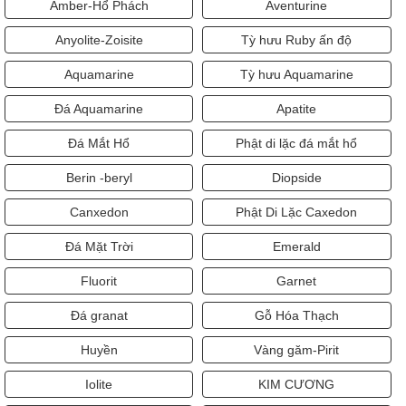
Amber-Hổ Phách
Aventurine
Anyolite-Zoisite
Tỳ hưu Ruby ấn độ
Aquamarine
Tỳ hưu Aquamarine
Đá Aquamarine
Apatite
Đá Mắt Hổ
Phật di lặc đá mắt hổ
Berin -beryl
Diopside
Canxedon
Phật Di Lặc Caxedon
Đá Mặt Trời
Emerald
Fluorit
Garnet
Đá granat
Gỗ Hóa Thạch
Huyền
Vàng găm-Pirit
Iolite
KIM CƯƠNG