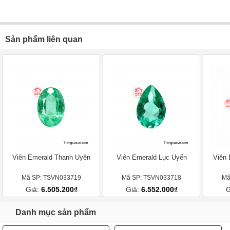
Sản phẩm liên quan
Viên Emerald Thanh Uyên
Viên Emerald Lục Uyển
Viên 
Mã SP: TSVN033719
Mã SP: TSVN033718
Mã
Giá:
6.505.200₫
Giá:
6.552.000₫
G
Danh mục sản phẩm