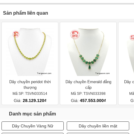
Sản phẩm liên quan
Dây chuyền peridot thời
Dây chuyền Emerald đẳng
Dây c
thượng
cấp
Mã SP: TSVN033514
Mã SP: TSVN033398
Mã
Giá:
28.129.120₫
Giá:
457.553.000₫
G
Danh mục sản phẩm
Dây Chuyền Vàng Nữ
Dây chuyền liền mặt