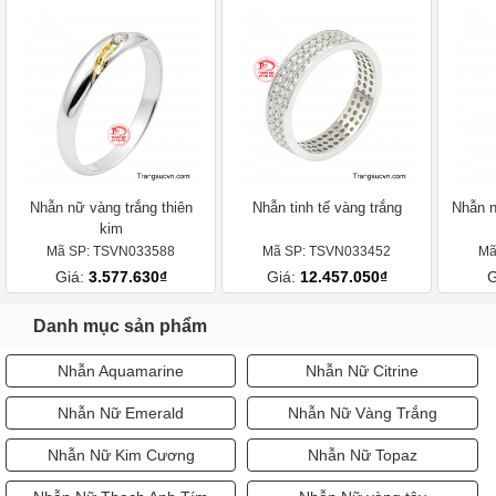
Nhẫn nữ vàng trắng thiên
Nhẫn tinh tế vàng trắng
Nhẫn n
kim
Mã SP: TSVN033588
Mã SP: TSVN033452
Mã
Giá:
3.577.630₫
Giá:
12.457.050₫
G
Danh mục sản phẩm
Nhẫn Aquamarine
Nhẫn Nữ Citrine
Nhẫn Nữ Emerald
Nhẫn Nữ Vàng Trắng
Nhẫn Nữ Kim Cương
Nhẫn Nữ Topaz