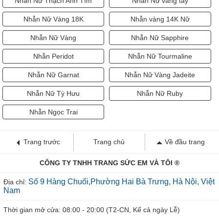
Nhẫn Nữ Thạch Anh Tím
Nhẫn Nữ vàng tây
Nhẫn Nữ Vàng 18K
Nhẫn vàng 14K Nữ
Nhẫn Nữ Vàng
Nhẫn Nữ Sapphire
Nhẫn Peridot
Nhẫn Nữ Tourmaline
Nhẫn Nữ Garnat
Nhẫn Nữ Vàng Jadeite
Nhẫn Nữ Tỳ Hưu
Nhẫn Nữ Ruby
Nhẫn Ngọc Trai
Trang trước
Trang chủ
Về đầu trang
CÔNG TY TNHH TRANG SỨC EM VÀ TÔI ®
Số 9 Hàng Chuối,Phường Hai Bà Trưng, Hà Nội, Việt
Địa chỉ:
Nam
Thời gian mở cửa: 08:00 - 20:00 (T2-CN, Kể cả ngày Lễ)