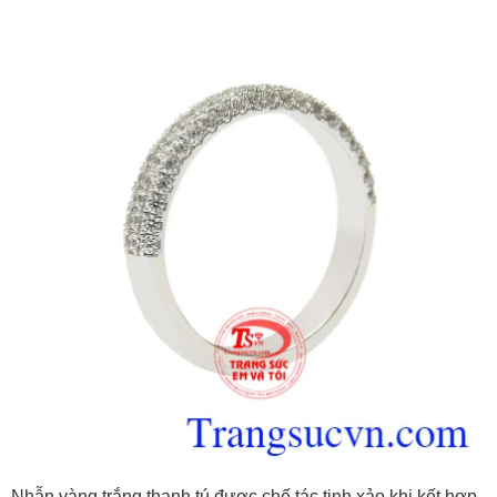
Nhẫn vàng trắng thanh tú được chế tác tinh xảo khi kết hợp