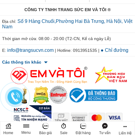
Trang trước
Trang chủ
Về đầu trang
CÔNG TY TNHH TRANG SỨC EM VÀ TÔI ®
Số 9 Hàng Chuối,Phường Hai Bà Trưng, Hà Nội, Việt
Địa chỉ:
Nam
Thời gian mở cửa: 08:00 - 20:00 (T2-CN, Kể cả ngày Lễ)
info@trangsucvn.com
● Chỉ đường
E:
| Hotline: 0913951535 |
Các thông tin khác
•••
© 2011-2026 TRANGSUCVN.COM Copyright, All Rights Reserved.
Menu
Home
Báo giá
Sale
Đặt hàng
Tư vấn
Liên Hệ