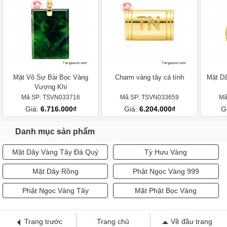
Mặt Vô Sự Bài Bọc Vàng
Charm vàng tây cá tính
Mặt Dâ
Vượng Khí
Mã SP: TSVN033716
Mã SP: TSVN033659
Mã
Giá:
6.716.000₫
Giá:
6.204.000₫
G
Danh mục sản phẩm
Mặt Dây Vàng Tây Đá Quý
Tỳ Hưu Vàng
Mặt Dây Rồng
Phật Ngọc Vàng 999
Phật Ngọc Vàng Tây
Mặt Phật Bọc Vàng