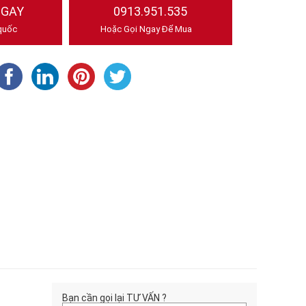
NGAY
0913.951.535
quốc
Hoặc Gọi Ngay Để Mua
Bạn cần gọi lại TƯ VẤN ?