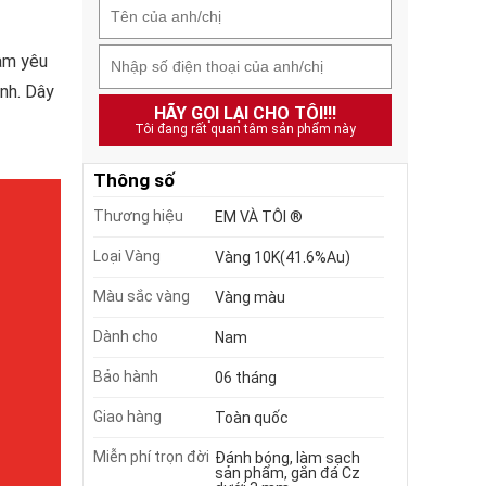
am yêu
ạnh. Dây
HÃY GỌI LẠI CHO TÔI!!!
Tôi đang rất quan tâm sản phẩm này
Thông số
Thương hiệu
EM VÀ TÔI ®
Loại Vàng
Vàng 10K(41.6%Au)
Màu sắc vàng
Vàng màu
Dành cho
Nam
Bảo hành
06 tháng
Giao hàng
Toàn quốc
Miễn phí trọn đời
Đánh bóng, làm sạch
sản phẩm, gắn đá Cz