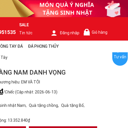
SALE
951535
Giỏ hàng
Tin tức
Đăng nhập
0
ÒNG TAY ĐÁ
ĐÁ PHONG THỦY
Tư vấn
 Tây
VÀNG NAM DANH VỌNG
ương hiệu: EM VÀ TÔI
₫
/Chiếc
(Cập nhật: 2026-06-13)
sinh nhật Nam
Quà tặng chồng
Quà tặng Bố
ộng:
13.352.840₫