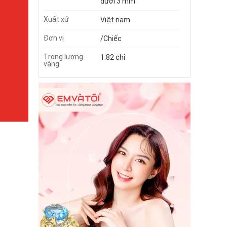
dưới 3 mm
Xuất xứ
Việt nam
Đơn vị
/Chiếc
Trọng lượng
1.82 chỉ
vàng