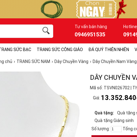
Tư vấn bán hàng
Hotline
0946951535
0914
TRANG SỨC BẠC
TRANG SỨC CÔNG GIÁO
ĐÁ QUÝ THIÊN NHIÊN
V
ng chủ
TRANG SỨC NAM
Dây Chuyền Vàng
Dây Chuyền Nam Vàng
DÂY CHUYỀN 
Mã số: TSVN026702 | Th
13.352.840
Giá:
Quà tặng:
Quà tặng 
Quà tặng Giáng sinh
Số lượng:
Tổng c