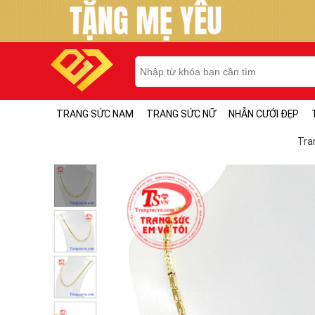
TRANG SỨC NAM
TRANG SỨC NỮ
NHẪN CƯỚI ĐẸP
Tra