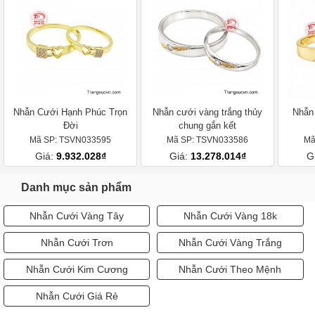
Nhẫn Cưới Hạnh Phúc Trọn
Nhẫn cưới vàng trắng thủy
Nhẫn
Đời
chung gắn kết
Mã SP: TSVN033595
Mã SP: TSVN033586
Mã
Giá:
9.932.028₫
Giá:
13.278.014₫
G
Danh mục sản phẩm
Nhẫn Cưới Vàng Tây
Nhẫn Cưới Vàng 18k
Nhẫn Cưới Trơn
Nhẫn Cưới Vàng Trắng
Nhẫn Cưới Kim Cương
Nhẫn Cưới Theo Mệnh
Nhẫn Cưới Giá Rẻ