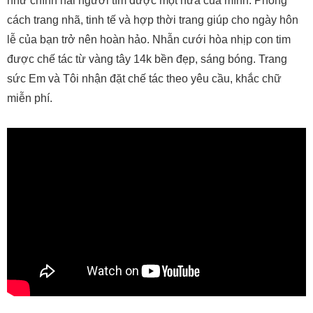
như chính hai người tìm được một nửa của mình. Phong
cách trang nhã, tinh tế và hợp thời trang giúp cho ngày hôn
lễ của bạn trở nên hoàn hảo. Nhẫn cưới hòa nhịp con tim
được chế tác từ vàng tây 14k bền đẹp, sáng bóng. Trang
sức Em và Tôi nhận đặt chế tác theo yêu cầu, khắc chữ
miễn phí.