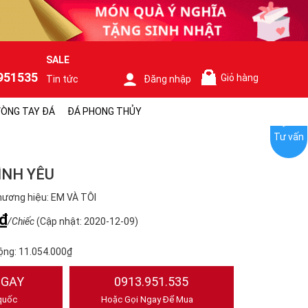
SALE
951535
Giỏ hàng
Tin tức
Đăng nhập
0
ÒNG TAY ĐÁ
ĐÁ PHONG THỦY
Tư vấn
ÌNH YÊU
ương hiệu: EM VÀ TÔI
₫
/Chiếc
(Cập nhật: 2020-12-09)
ộng:
11.054.000₫
NGAY
0913.951.535
quốc
Hoặc Gọi Ngay Để Mua