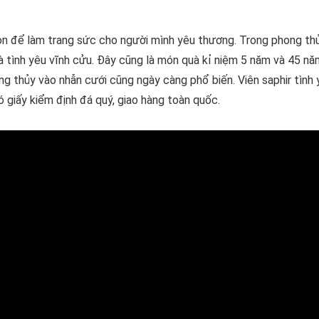
họn để làm trang sức cho người mình yêu thương. Trong phong thủ
 và tình yêu vĩnh cửu. Đây cũng là món quà kỉ niệm 5 năm và 45 n
 thủy vào nhẫn cưới cũng ngày càng phổ biến. Viên saphir tình 
giấy kiểm định đá quý, giao hàng toàn quốc.