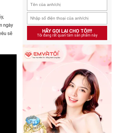
y,
ăm ngày
HÃY GỌI LẠI CHO TÔI!!!
yêu sẽ
Tôi đang rất quan tâm sản phẩm này