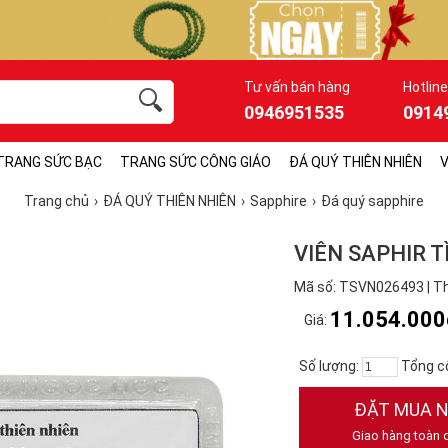
Tư vấn bán hàng
Hotline
0946951535
0914
TRANG SỨC BẠC
TRANG SỨC CÔNG GIÁO
ĐÁ QUÝ THIÊN NHIÊN
V
Trang chủ
ĐÁ QUÝ THIÊN NHIÊN
Sapphire
Đá quý sapphire
VIÊN SAPHIR T
Mã số: TSVN026493 | Th
11.054.000
Giá:
Số lượng:
Tổng c
ĐẶT MUA 
Giao hàng toàn 