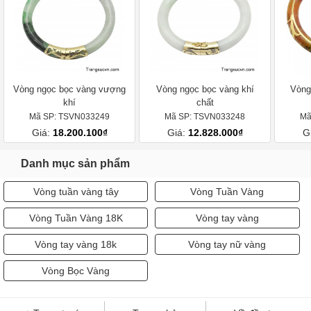
Vòng ngọc bọc vàng vượng
Vòng ngọc bọc vàng khí
Vòng
khí
chất
Mã SP: TSVN033249
Mã SP: TSVN033248
Mã
Giá:
18.200.100₫
Giá:
12.828.000₫
G
Danh mục sản phẩm
Vòng tuần vàng tây
Vòng Tuần Vàng
Vòng Tuần Vàng 18K
Vòng tay vàng
Vòng tay vàng 18k
Vòng tay nữ vàng
Vòng Bọc Vàng