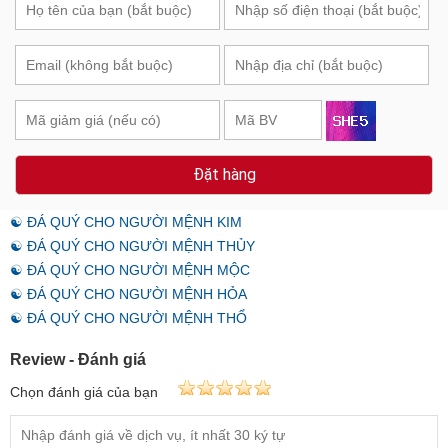
Đặt hàng
☯ ĐÁ QUÝ CHO NGƯỜI MỆNH KIM
☯ ĐÁ QUÝ CHO NGƯỜI MỆNH THỦY
☯ ĐÁ QUÝ CHO NGƯỜI MỆNH MỘC
☯ ĐÁ QUÝ CHO NGƯỜI MỆNH HỎA
☯ ĐÁ QUÝ CHO NGƯỜI MỆNH THỔ
Review - Đánh giá
Chọn đánh giá của bạn