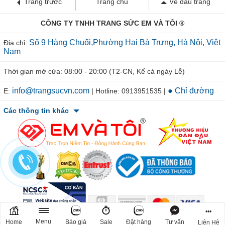
Trang trước
Trang chủ
Về đầu trang
CÔNG TY TNHH TRANG SỨC EM VÀ TÔI ®
Số 9 Hàng Chuối,Phường Hai Bà Trưng, Hà Nội, Việt
Địa chỉ:
Nam
Thời gian mở cửa: 08:00 - 20:00 (T2-CN, Kể cả ngày Lễ)
info@trangsucvn.com
● Chỉ đường
E:
| Hotline: 0913951535 |
Các thông tin khác
•••
© 2011-2026 TRANGSUCVN.COM Copyright, All Rights Reserved.
Menu
Home
Báo giá
Sale
Đặt hàng
Tư vấn
Liên Hệ