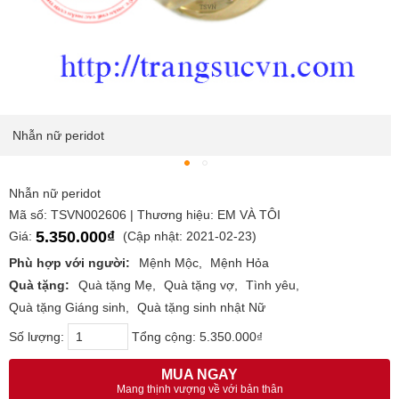
Nhẫn nữ peridot
Nhẫn nữ peridot
Mã số: TSVN002606 | Thương hiệu: EM VÀ TÔI
5.350.000₫
Giá:
(Cập nhật: 2021-02-23)
Phù hợp với người:
Mệnh Mộc
Mệnh Hỏa
Quà tặng:
Quà tặng Mẹ
Quà tặng vợ
Tình yêu
Quà tặng Giáng sinh
Quà tặng sinh nhật Nữ
Số lượng:
Tổng cộng:
5.350.000₫
MUA NGAY
Mang thịnh vượng về với bản thân