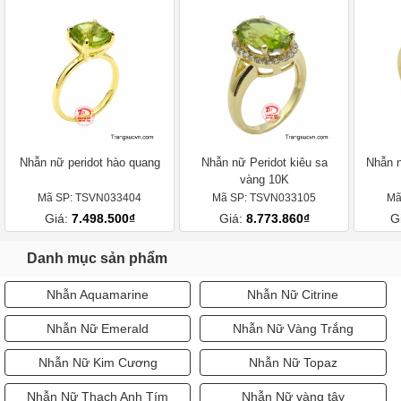
Nhẫn nữ peridot hào quang
Nhẫn nữ Peridot kiêu sa
Nhẫn n
vàng 10K
Mã SP: TSVN033404
Mã SP: TSVN033105
Mã
Giá:
7.498.500₫
Giá:
8.773.860₫
G
Danh mục sản phẩm
Nhẫn Aquamarine
Nhẫn Nữ Citrine
Nhẫn Nữ Emerald
Nhẫn Nữ Vàng Trắng
Nhẫn Nữ Kim Cương
Nhẫn Nữ Topaz
Nhẫn Nữ Thạch Anh Tím
Nhẫn Nữ vàng tây