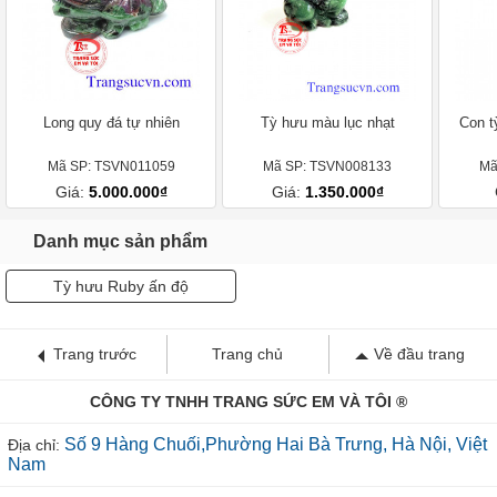
Long quy đá tự nhiên
Tỳ hưu màu lục nhạt
Con t
Mã SP: TSVN011059
Mã SP: TSVN008133
Mã
Giá:
5.000.000₫
Giá:
1.350.000₫
Danh mục sản phẩm
Tỳ hưu Ruby ấn độ
Trang trước
Trang chủ
Về đầu trang
CÔNG TY TNHH TRANG SỨC EM VÀ TÔI ®
Số 9 Hàng Chuối,Phường Hai Bà Trưng, Hà Nội, Việt
Địa chỉ:
Nam