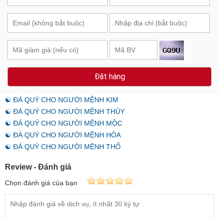
Đặt hàng
☯ ĐÁ QUÝ CHO NGƯỜI MỆNH KIM
☯ ĐÁ QUÝ CHO NGƯỜI MỆNH THỦY
☯ ĐÁ QUÝ CHO NGƯỜI MỆNH MỘC
☯ ĐÁ QUÝ CHO NGƯỜI MỆNH HỎA
☯ ĐÁ QUÝ CHO NGƯỜI MỆNH THỔ
Review - Đánh giá
Chọn đánh giá của bạn