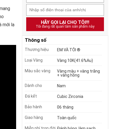
 mang
ho
HÃY GỌI LẠI CHO TÔI!!!
 mới lạ
Tôi đang rất quan tâm sản phẩm này
Thông số
Thương hiệu
EM VÀ TÔI ®
Loại Vàng
Vàng 10K(41.6%Au)
Màu sắc vàng
Vàng màu + vàng trắng
+ vàng hồng
Dành cho
Nam
Đá kết
Cubic Zirconia
Bảo hành
06 tháng
Giao hàng
Toàn quốc
Miễn phí trọn đời
Đánh bóng, làm sạch