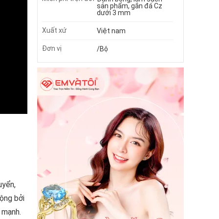
sản phẩm, gắn đá Cz
dưới 3 mm
Xuất xứ
Việt nam
Đơn vị
/Bộ
uyển,
ộng bởi
i mạnh.