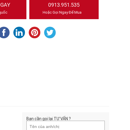
NGAY
0913.951.535
quốc
Hoặc Gọi Ngay Để Mua
Bạn cần gọi lại TƯ VẤN ?