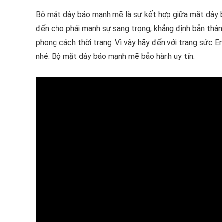
Bộ mặt dây báo mạnh mẽ là sự kết hợp giữa mặt dây 
đến cho phái mạnh sự sang trọng, khẳng định bản thân
phong cách thời trang. Vì vậy hãy đến với trang sức 
nhé. Bộ mặt dây báo mạnh mẽ bảo hành uy tín.