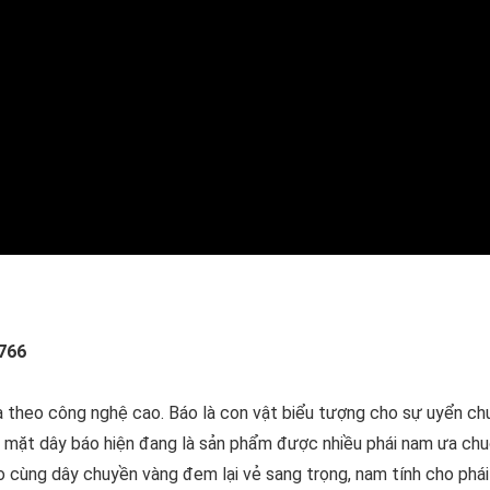
766
 theo công nghệ cao. Báo là con vật biểu tượng cho sự uyển ch
y mặt dây báo hiện đang là sản phẩm được nhiều phái nam ưa chu
o cùng dây chuyền vàng đem lại vẻ sang trọng, nam tính cho phá