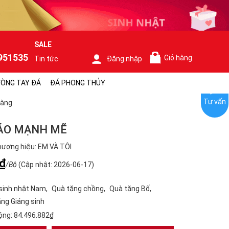
SALE
951535
Giỏ hàng
Tin tức
Đăng nhập
0
ÒNG TAY ĐÁ
ĐÁ PHONG THỦY
Tư vấn
Vàng
BÁO MẠNH MẼ
ương hiệu: EM VÀ TÔI
₫
/Bộ
(Cập nhật: 2026-06-17)
sinh nhật Nam
Quà tặng chồng
Quà tặng Bố
ng Giáng sinh
ộng:
84.496.882₫