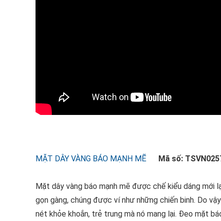
MẶT DÂY VÀNG BÁO MẠNH MẼ
Mã số: TSVN025
Mặt dây vàng báo mạnh mẽ được chế kiểu dáng mới lạ
gọn gàng, chúng được ví như những chiến binh. Do vậ
nét khỏe khoắn, trẻ trung mà nó mang lại. Đeo mặt bá