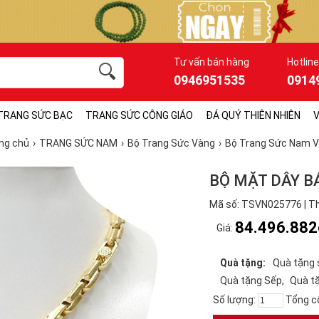
Tư vấn bán hàng
Hotline
0946951535
0914
TRANG SỨC BẠC
TRANG SỨC CÔNG GIÁO
ĐÁ QUÝ THIÊN NHIÊN
V
ng chủ
TRANG SỨC NAM
Bộ Trang Sức Vàng
Bộ Trang Sức Nam 
BỘ MẶT DÂY 
Mã số: TSVN025776 | Th
84.496.882
Giá:
Quà tặng:
Quà tặng 
Quà tặng Sếp
Quà tặ
Số lượng:
Tổng c