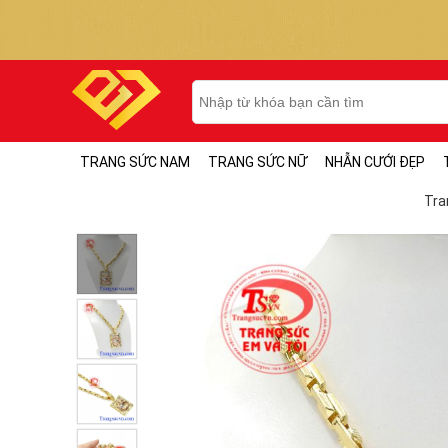
TRANG SỨC NAM
TRANG SỨC NỮ
NHẪN CƯỚI ĐẸP
Tra