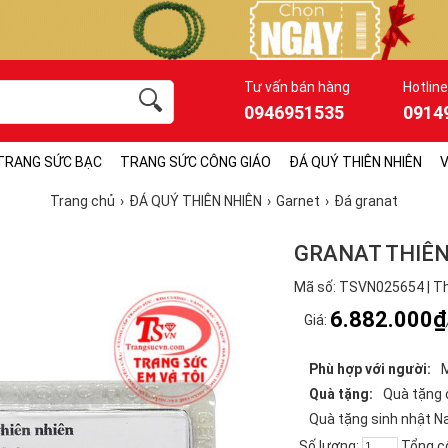
Tư vấn bán hàng
Hotline
0946951535
0914
TRANG SỨC BẠC
TRANG SỨC CÔNG GIÁO
ĐÁ QUÝ THIÊN NHIÊN
V
Trang chủ
ĐÁ QUÝ THIÊN NHIÊN
Garnet
Đá granat
GRANAT THIÊ
Mã số: TSVN025654 | Th
6.882.000₫
Giá:
Phù hợp với người:
Quà tặng:
Quà tặng
Quà tặng sinh nhật 
Số lượng:
Tổng c