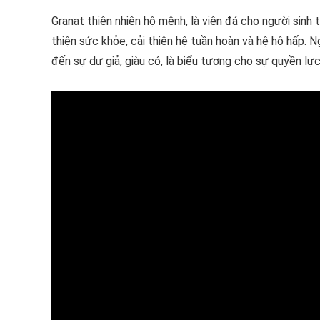
Granat thiên nhiên hộ mệnh, là viên đá cho người sinh
thiện sức khỏe, cải thiện hệ tuần hoàn và hệ hô hấp. N
đến sự dư giả, giàu có, là biểu tượng cho sự quyền lực 