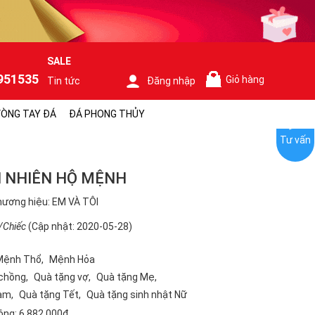
SALE
951535
Giỏ hàng
Tin tức
Đăng nhập
0
ÒNG TAY ĐÁ
ĐÁ PHONG THỦY
Tư vấn
N NHIÊN HỘ MỆNH
ương hiệu: EM VÀ TÔI
/Chiếc
(Cập nhật: 2020-05-28)
Mệnh Thổ
Mệnh Hỏa
 chồng
Quà tặng vợ
Quà tặng Mẹ
Nam
Quà tặng Tết
Quà tặng sinh nhật Nữ
ộng:
6.882.000₫