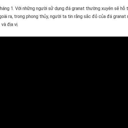
 tháng 1. Với những người sử dụng đá granat thường xuyên sẽ hỗ t
goài ra, trong phong thủy, người ta tin rằng sắc đỏ của đá grana
và địa vị.