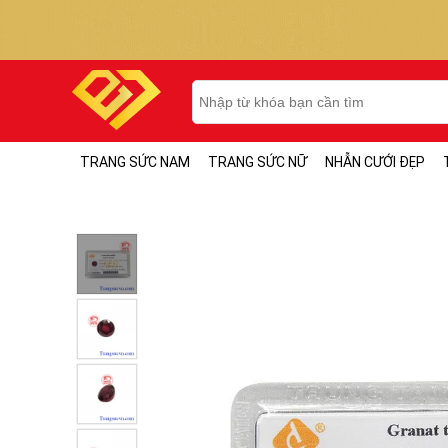
TRANG SỨC NAM
TRANG SỨC NỮ
NHẪN CƯỚI ĐẸP