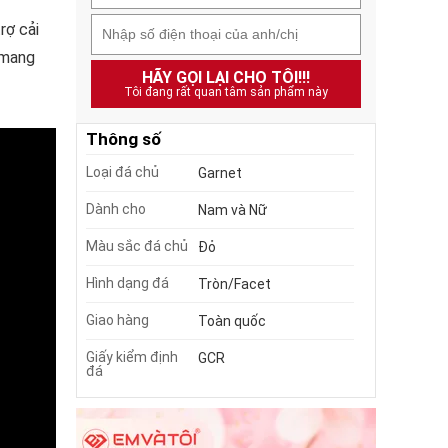
rợ cải
t mang
HÃY GỌI LẠI CHO TÔI!!!
Tôi đang rất quan tâm sản phẩm này
Thông số
Loại đá chủ
Garnet
Dành cho
Nam và Nữ
Màu sắc đá chủ
Đỏ
Hình dạng đá
Tròn/Facet
Giao hàng
Toàn quốc
Giấy kiểm định
GCR
đá