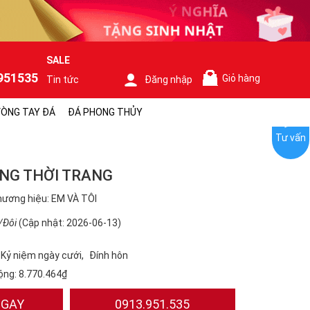
SALE
951535
Giỏ hàng
Tin tức
Đăng nhập
0
ÒNG TAY ĐÁ
ĐÁ PHONG THỦY
Tư vấn
NG THỜI TRANG
ương hiệu: EM VÀ TÔI
/Đôi
(Cập nhật: 2026-06-13)
Kỷ niệm ngày cưới
Đính hôn
ộng:
8.770.464₫
NGAY
0913.951.535