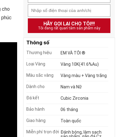
g cho
h phúc
HÃY GỌI LẠI CHO TÔI!!!
Tôi đang rất quan tâm sản phẩm này
Thông số
Thương hiệu
EM VÀ TÔI ®
Loại Vàng
Vàng 10K(41.6%Au)
Màu sắc vàng
Vàng màu + Vàng trắng
Dành cho
Nam và Nữ
Đá kết
Cubic Zirconia
Bảo hành
06 tháng
Giao hàng
Toàn quốc
Miễn phí trọn đời
Đánh bóng, làm sạch
sản phẩm, gắn đá Cz