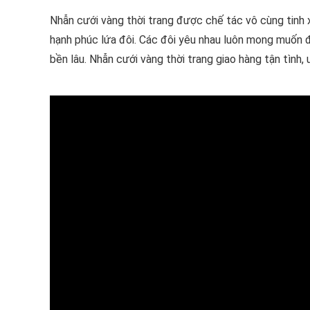
Nhẫn cưới vàng thời trang được chế tác vô cùng tinh x
hạnh phúc lứa đôi. Các đôi yêu nhau luôn mong muốn 
bền lâu. Nhẫn cưới vàng thời trang giao hàng tận tình, u