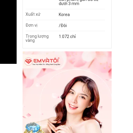
dưới 3 mm
Xuất xứ
Korea
Đơn vị
/Đôi
Trọng lượng
1.072 chỉ
vàng