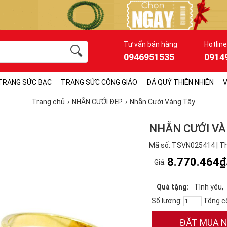
Tư vấn bán hàng
Hotline
0946951535
0914
TRANG SỨC BẠC
TRANG SỨC CÔNG GIÁO
ĐÁ QUÝ THIÊN NHIÊN
V
Trang chủ
NHẪN CƯỚI ĐẸP
Nhẫn Cưới Vàng Tây
NHẪN CƯỚI VÀ
Mã số: TSVN025414 | Th
8.770.464₫
Giá:
Quà tặng:
Tình yêu
Số lượng:
Tổng c
ĐẶT MUA 