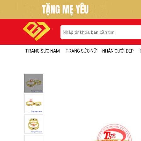
TRANG SỨC NAM
TRANG SỨC NỮ
NHẪN CƯỚI ĐẸP