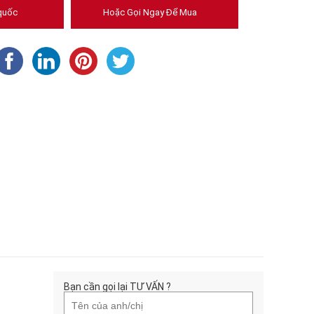
quốc
Hoặc Gọi Ngay Để Mua
Bạn cần gọi lại TƯ VẤN ?