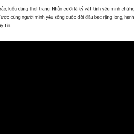
ảo, kiểu dáng thời trang. Nhẫn cưới là kỷ vật tình yêu minh chứn
được cùng người mình yêu sống cuộc đời đầu bạc rặng long, hạn
y tín.