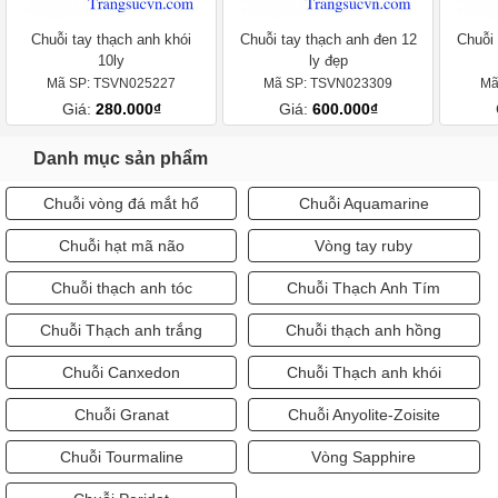
Chuỗi tay thạch anh khói
Chuỗi tay thạch anh đen 12
Chuỗi 
10ly
ly đẹp
Mã SP: TSVN025227
Mã SP: TSVN023309
Mã
Giá:
280.000₫
Giá:
600.000₫
Danh mục sản phẩm
Chuỗi vòng đá mắt hổ
Chuỗi Aquamarine
Chuỗi hạt mã não
Vòng tay ruby
Chuỗi thạch anh tóc
Chuỗi Thạch Anh Tím
Chuỗi Thạch anh trắng
Chuỗi thạch anh hồng
Chuỗi Canxedon
Chuỗi Thạch anh khói
Chuỗi Granat
Chuỗi Anyolite-Zoisite
Chuỗi Tourmaline
Vòng Sapphire