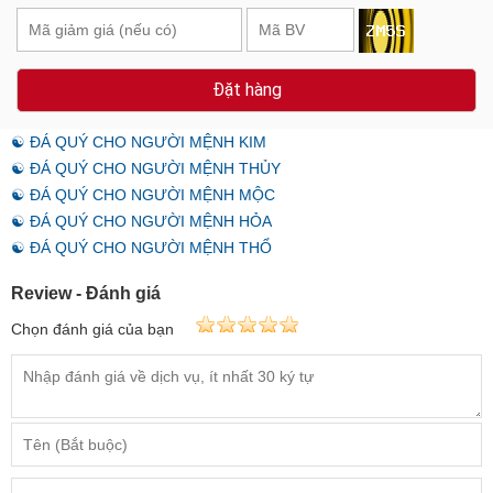
Đặt hàng
☯ ĐÁ QUÝ CHO NGƯỜI MỆNH KIM
☯ ĐÁ QUÝ CHO NGƯỜI MỆNH THỦY
☯ ĐÁ QUÝ CHO NGƯỜI MỆNH MỘC
☯ ĐÁ QUÝ CHO NGƯỜI MỆNH HỎA
☯ ĐÁ QUÝ CHO NGƯỜI MỆNH THỔ
Review - Đánh giá
Chọn đánh giá của bạn