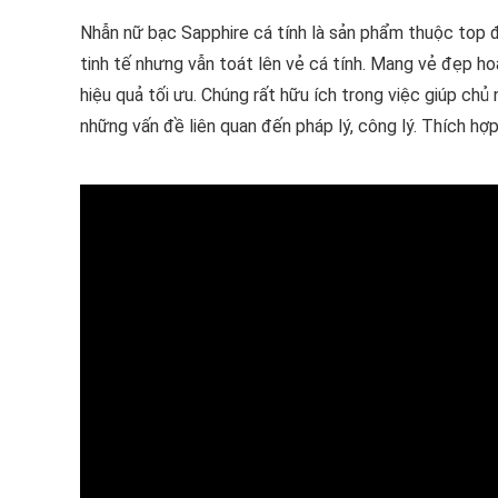
Nhẫn nữ bạc Sapphire cá tính là sản phẩm thuộc top đ
tinh tế nhưng vẫn toát lên vẻ cá tính. Mang vẻ đẹp ho
hiệu quả tối ưu. Chúng rất hữu ích trong việc giúp ch
những vấn đề liên quan đến pháp lý, công lý. Thích hợ