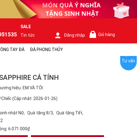
SALE
951535
Giỏ hàng
Tin tức
Đăng nhập
0
ÒNG TAY ĐÁ
ĐÁ PHONG THỦY
Tư vấn
SAPPHIRE CÁ TÍNH
ương hiệu: EM VÀ TÔI
/Chiếc
(Cập nhật: 2026-01-26)
sinh nhật Nữ
Quà tặng 8/3
Quà tặng Tết
/2
ộng:
6.071.000₫