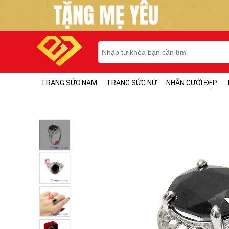
TRANG SỨC NAM
TRANG SỨC NỮ
NHẪN CƯỚI ĐẸP