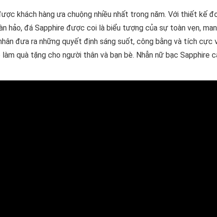
ược khách hàng ưa chuộng nhiều nhất trong năm. Với thiết kế đơ
àn hảo, đá Sapphire được coi là biểu tượng của sự toàn vẹn, mang
ủ nhân đưa ra những quyết định sáng suốt, công bằng và tích cực 
p làm quà tặng cho người thân và bạn bè. Nhẫn nữ bạc Sapphire c