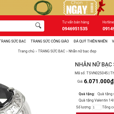
Tư vấn bán hàng
Hotline
0946951535
0914
TRANG SỨC BẠC
TRANG SỨC CÔNG GIÁO
ĐÁ QUÝ THIÊN NHIÊN
V
Trang chủ
TRANG SỨC BẠC
Nhẫn nữ bạc đẹp
NHẪN NỮ BẠC 
Mã số: TSVN025045 | Th
6.071.000₫
Giá:
Quà tặng:
Quà tặng 
Quà tặng Valentin 14
Số lượng:
Tổng c