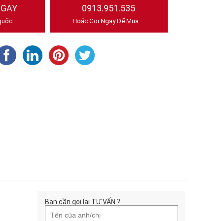
NGAY
0913.951.535
quốc
Hoặc Gọi Ngay Để Mua
Bạn cần gọi lại TƯ VẤN ?