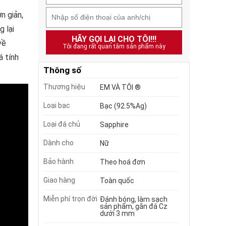
n giản,
 lại
HÃY GỌI LẠI CHO TÔI!!!
về
Tôi đang rất quan tâm sản phẩm này
á tính
Thông số
Thương hiệu
EM VÀ TÔI ®
Loại bạc
Bạc (92.5%Ag)
Loại đá chủ
Sapphire
Dành cho
Nữ
Bảo hành
Theo hoá đơn
Giao hàng
Toàn quốc
Miễn phí trọn đời
Đánh bóng, làm sạch
sản phẩm, gắn đá Cz
dưới 3 mm