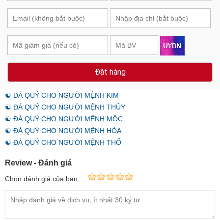
Đặt hàng
☯ ĐÁ QUÝ CHO NGƯỜI MỆNH KIM
☯ ĐÁ QUÝ CHO NGƯỜI MỆNH THỦY
☯ ĐÁ QUÝ CHO NGƯỜI MỆNH MỘC
☯ ĐÁ QUÝ CHO NGƯỜI MỆNH HỎA
☯ ĐÁ QUÝ CHO NGƯỜI MỆNH THỔ
Review - Đánh giá
Chọn đánh giá của bạn