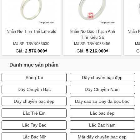
Nhẫn Nữ Tinh Thể Emerald
Nhẫn Nữ Bạc Thạch Anh
Nhẫn N
Tím Kiêu Sa
Mã SP: TSVN033630
Mã SP: TSVN033456
Mã
Giá:
2.576.000₫
Giá:
5.216.000₫
G
Danh mục sản phẩm
Bông Tai
Dây chuyền bạc đẹp
Dây Chuyền Bạc
Dây Chuyền Nam
Dây chuyền bạc đẹp
Dây cao su Dây da bọc bạc
Lắc Trẻ Em
Lắc bạc đẹp
Lắc Tay Bạc
Lắc Bạc Nam
Lắc Bạc Nữ
Mặt dây chuyền bạc đẹp