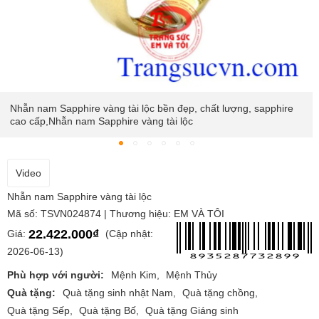
e
Được chế tác công nghệ đá cao cấp, từ vàng 14k và đá
Sapphire thiên nhiên,Nhẫn nam Sapphire vàng tài lộc
Video
Nhẫn nam Sapphire vàng tài lộc
Mã số: TSVN024874 | Thương hiệu: EM VÀ TÔI
22.422.000₫
Giá:
(Cập nhật:
2026-06-13)
Phù hợp với người:
Mệnh Kim
Mệnh Thủy
Quà tặng:
Quà tặng sinh nhật Nam
Quà tặng chồng
Quà tặng Sếp
Quà tặng Bố
Quà tặng Giáng sinh