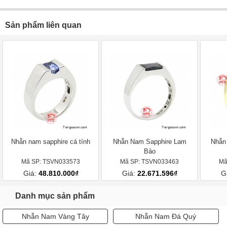
Sản phẩm liên quan
Nhẫn nam sapphire cá tính
Nhẫn Nam Sapphire Lam
Nhẫn
Bảo
Mã SP: TSVN033573
Mã SP: TSVN033463
Mã
Giá:
48.810.000₫
Giá:
22.671.596₫
G
Danh mục sản phẩm
Nhẫn Nam Vàng Tây
Nhẫn Nam Đá Quý