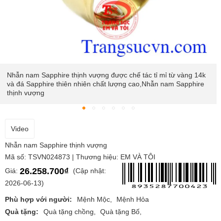
Đá Sapphire mang lại cảm giác êm đềm và tập trung tâm trí,
giảm sự mệ mỏi, căng thẳng, giúp tinh thần thoải mái và loại bỏ
được những suy nghĩ tiêu cực cho người đeo,Nhẫn nam
Sapphire thịnh vượng
Video
Nhẫn nam Sapphire thịnh vượng
Mã số: TSVN024873 | Thương hiệu: EM VÀ TÔI
26.258.700₫
Giá:
(Cập nhật:
2026-06-13)
Phù hợp với người:
Mệnh Mộc
Mệnh Hỏa
Quà tặng:
Quà tặng chồng
Quà tặng Bố