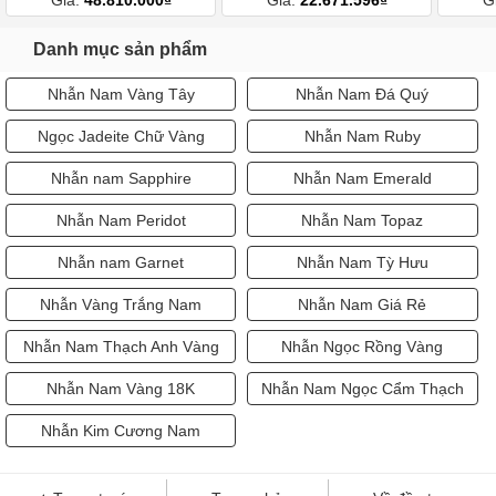
Giá:
48.810.000₫
Giá:
22.671.596₫
G
Danh mục sản phẩm
Nhẫn Nam Vàng Tây
Nhẫn Nam Đá Quý
Ngọc Jadeite Chữ Vàng
Nhẫn Nam Ruby
Nhẫn nam Sapphire
Nhẫn Nam Emerald
Nhẫn Nam Peridot
Nhẫn Nam Topaz
Nhẫn nam Garnet
Nhẫn Nam Tỳ Hưu
Nhẫn Vàng Trắng Nam
Nhẫn Nam Giá Rẻ
Nhẫn Nam Thạch Anh Vàng
Nhẫn Ngọc Rồng Vàng
Nhẫn Nam Vàng 18K
Nhẫn Nam Ngọc Cẩm Thạch
Nhẫn Kim Cương Nam