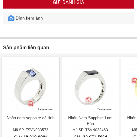
GỬI ĐÁNH GIÁ
Đính kèm ảnh
Sản phẩm liên quan
Nhẫn nam sapphire cá tính
Nhẫn Nam Sapphire Lam
Nhẫn
Bảo
Mã SP: TSVN033573
Mã SP: TSVN033463
Mã