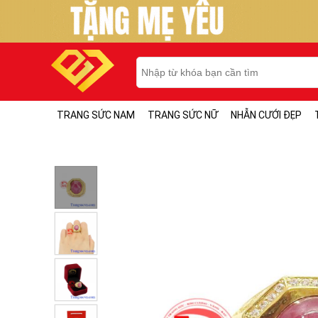
TRANG SỨC NAM
TRANG SỨC NỮ
NHẪN CƯỚI ĐẸP