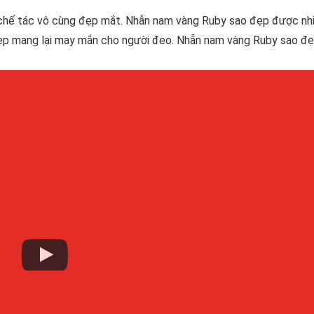
chế tác vô cùng đẹp mắt. Nhẫn nam vàng Ruby sao đẹp được nh
 đẹp mang lại may mắn cho người đeo. Nhẫn nam vàng Ruby sao đ