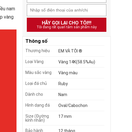
iều nam
ẹp vàng
HÃY GỌI LẠI CHO TÔI!!!
Tôi đang rất quan tâm sản phẩm này
Thông số
Thương hiệu
EM VÀ TÔI ®
Loại Vàng
Vàng 14K(58.5%Au)
Màu sắc vàng
Vàng màu
Loại đá chủ
Ruby
Dành cho
Nam
Hình dạng đá
Oval/Cabochon
Size (Đường
17 mm
kính nhẫn)
Bảo hành
12 tháng