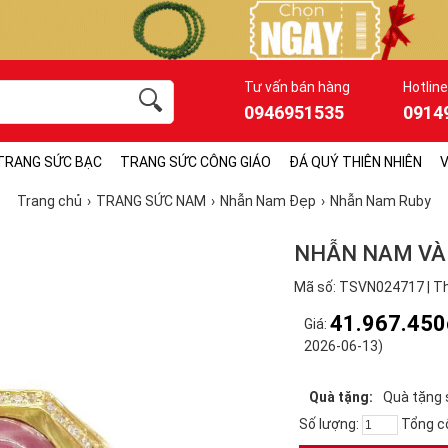
Tư vấn bán hàng
Hotline
0946951535
0914
TRANG SỨC BẠC
TRANG SỨC CÔNG GIÁO
ĐÁ QUÝ THIÊN NHIÊN
V
Trang chủ
TRANG SỨC NAM
Nhẫn Nam Đẹp
Nhẫn Nam Ruby
NHẪN NAM VÀ
Mã số: TSVN024717 | Th
41.967.450
Giá:
2026-06-13)
Quà tặng:
Quà tặng 
Số lượng:
Tổng c