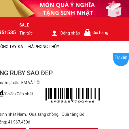
SALE
951535
Giỏ hàng
Tin tức
Đăng nhập
0
ÒNG TAY ĐÁ
ĐÁ PHONG THỦY
Tư vấn
NG RUBY SAO ĐẸP
ương hiệu: EM VÀ TÔI
₫
/Chiếc
(Cập nhật:
sinh nhật Nam
Quà tặng chồng
Quà tặng Bố
ộng:
41.967.450₫