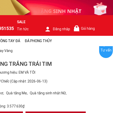
SALE
951535
Giỏ hàng
Tin tức
Đăng nhập
0
ÒNG TAY ĐÁ
ĐÁ PHONG THỦY
Tư vấn
ay Vàng
ÀNG TRẮNG TRÁI TIM
ương hiệu: EM VÀ TÔI
/Chiếc
(Cập nhật: 2026-06-13)
vợ
Quà tặng Mẹ
Quà tặng sinh nhật Nữ
ộng:
3.577.630₫