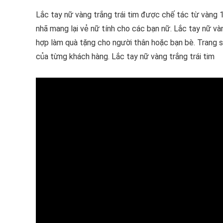
Lắc tay nữ vàng trắng trái tim được chế tác từ vàng 
nhã mang lại vẻ nữ tính cho các bạn nữ. Lắc tay nữ và
hợp làm quà tặng cho người thân hoặc bạn bè. Trang 
của từng khách hàng. Lắc tay nữ vàng trắng trái tim