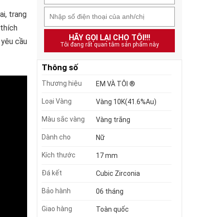
i, trang
 thích
HÃY GỌI LẠI CHO TÔI!!!
 yêu cầu
Tôi đang rất quan tâm sản phẩm này
Thông số
Thương hiệu
EM VÀ TÔI ®
Loại Vàng
Vàng 10K(41.6%Au)
Màu sắc vàng
Vàng trắng
Dành cho
Nữ
Kích thước
17 mm
Đá kết
Cubic Zirconia
Bảo hành
06 tháng
Giao hàng
Toàn quốc