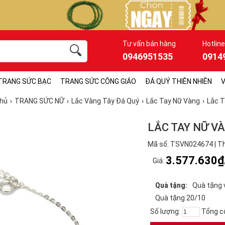
Tư vấn bán hàng
Hotline
0946951535
0914
TRANG SỨC BẠC
TRANG SỨC CÔNG GIÁO
ĐÁ QUÝ THIÊN NHIÊN
V
chủ
TRANG SỨC NỮ
Lắc Vàng Tây Đá Quý
Lắc Tay Nữ Vàng
Lắc T
LẮC TAY NỮ V
Mã số: TSVN024674 | Th
3.577.630₫
Giá:
Quà tặng:
Quà tặng 
Quà tặng 20/10
Số lượng:
Tổng c