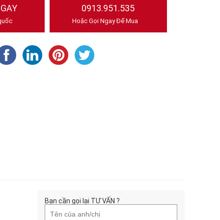
NGAY
0913.951.535
quốc
Hoặc Gọi Ngay Để Mua
Bạn cần gọi lại TƯ VẤN ?