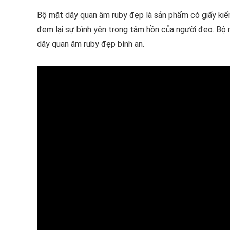
Bộ mặt dây quan âm ruby đẹp là sản phẩm có giấy kiể
đem lại sự bình yên trong tâm hồn của người đeo. Bộ 
dây quan âm ruby đẹp bình an.