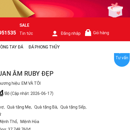
SALE
951535
Giỏ hàng
Tin tức
Đăng nhập
0
ÒNG TAY ĐÁ
ĐÁ PHONG THỦY
Tư vấn
UAN ÂM RUBY ĐẸP
ương hiệu: EM VÀ TÔI
₫
/Bộ
(Cập nhật: 2026-06-17)
vợ
Quà tặng Mẹ
Quà tặng Bà
Quà tặng Sếp
ữ
Mệnh Thổ
Mệnh Hỏa
ộng:
37.748.760₫