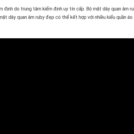
m định do trung tâm kiểm định uy tín cấp. Bộ mặt dây quan âm r
mặt dây quan âm ruby đẹp có thể kết hợp với nhiều kiểu quần áo