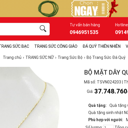
Tư vấn bán hàng
Hotline
0946951535
0914
TRANG SỨC BẠC
TRANG SỨC CÔNG GIÁO
ĐÁ QUÝ THIÊN NHIÊN
V
Trang chủ
TRANG SỨC NỮ
Trang Sức Bộ
Bộ Trang Sức Đá Quý
BỘ MẶT DÂY Q
Mã số: TSVN024203 | Th
37.748.760
Giá:
Quà tặng:
Quà tặng 
Quà tặng sinh nhật N
Phù hợp với người:
Số lượng:
Tổng c