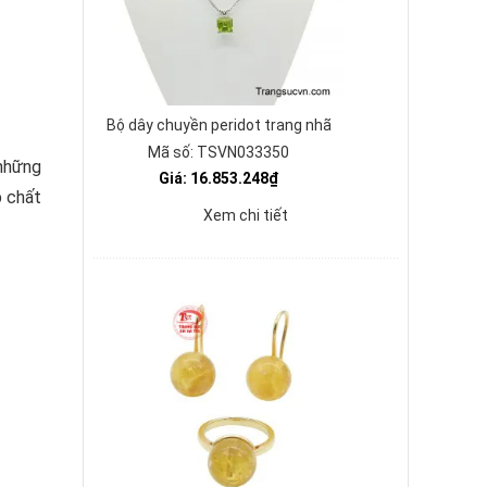
Bộ dây chuyền peridot trang nhã
Mã số: TSVN033350
 những
Giá: 16.853.248₫
p chất
Xem chi tiết