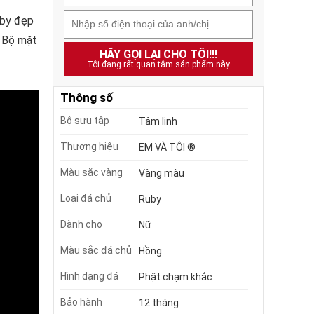
uby đẹp
. Bộ mặt
HÃY GỌI LẠI CHO TÔI!!!
Tôi đang rất quan tâm sản phẩm này
Thông số
Bộ sưu tập
Tâm linh
Thương hiệu
EM VÀ TÔI ®
Màu sắc vàng
Vàng màu
Loại đá chủ
Ruby
Dành cho
Nữ
Màu sắc đá chủ
Hồng
Hình dạng đá
Phật chạm khắc
Bảo hành
12 tháng