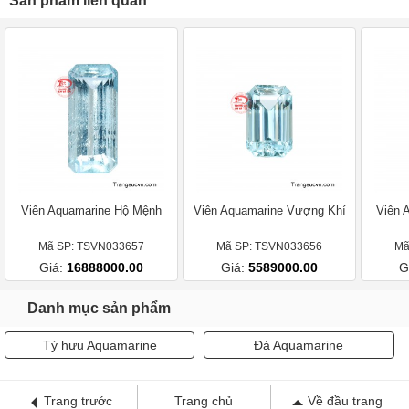
Sản phẩm liên quan
Viên Aquamarine Hộ Mệnh
Viên Aquamarine Vượng Khí
Viên 
Mã SP: TSVN033657
Mã SP: TSVN033656
Mã
Giá:
16888000.00
Giá:
5589000.00
G
Danh mục sản phẩm
Tỳ hưu Aquamarine
Đá Aquamarine
Trang trước
Trang chủ
Về đầu trang