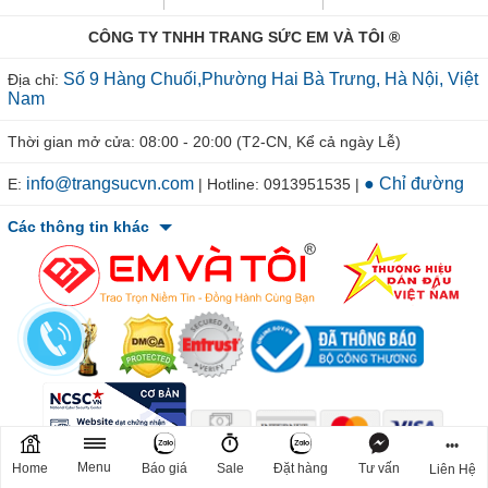
CÔNG TY TNHH TRANG SỨC EM VÀ TÔI ®
Số 9 Hàng Chuối,Phường Hai Bà Trưng, Hà Nội, Việt
Địa chỉ:
Nam
Thời gian mở cửa: 08:00 - 20:00 (T2-CN, Kể cả ngày Lễ)
info@trangsucvn.com
● Chỉ đường
E:
| Hotline: 0913951535 |
Các thông tin khác
•••
© 2011-2026 TRANGSUCVN.COM Copyright, All Rights Reserved.
Menu
Home
Báo giá
Sale
Đặt hàng
Tư vấn
Liên Hệ
Mã số doanh nghiệp: 0106207967. Nơi cấp: Sở Kế Hoạch & Đầu Tư