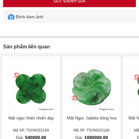
GỬI ĐÁNH GIÁ
Đính kèm ảnh
Sản phẩm liên quan
Mặt ngọc thiên nhiên đẹp
Mặt Ngọc Jadeite bông hoa
Mặt N
Mã SP: TSVN033169
Mã SP: TSVN033168
Mã
Giá:
540000.00
Giá:
1080000.00