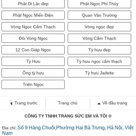
Phật Di Lặc đẹp
Phật Ngọc Phỉ Thúy
Phật Ngọc Miến Điện
Quan Vân Trường
Vòng Ngọc Cẩm Thạch
Vòng ngọc đẹp
Đôi Vòng Ngọc
Vòng Cẩm Thạch
12 Con Giáp Ngọc
Tỳ hưu đẹp
Tỳ Hưu
Tỳ hưu ngọc cẩm thạch
Ông tỳ hưu
Tỳ hưu Jadeite
Triện Ngọc
Trang trước
Trang chủ
Về đầu trang
CÔNG TY TNHH TRANG SỨC EM VÀ TÔI ®
Số 9 Hàng Chuối,Phường Hai Bà Trưng, Hà Nội, Việt
Địa chỉ:
Nam