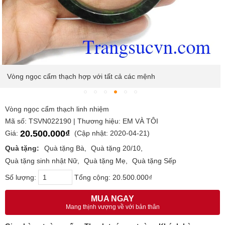
Vòng ngọc cẩm thạch hợp với tất cả các mệnh
Vòng ngọc cẩm thạch linh nhiệm
Mã số: TSVN022190 | Thương hiệu: EM VÀ TÔI
20.500.000₫
Giá:
(Cập nhật: 2020-04-21)
Quà tặng:
Quà tặng Bà
Quà tặng 20/10
Quà tặng sinh nhật Nữ
Quà tặng Mẹ
Quà tặng Sếp
Số lượng:
Tổng cộng:
20.500.000₫
MUA NGAY
Mang thịnh vượng về với bản thân