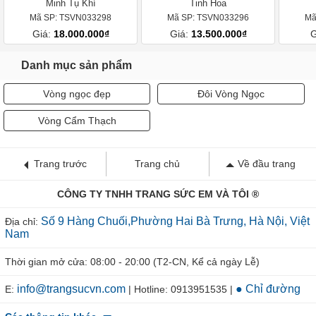
Minh Tụ Khí
Tinh Hoa
Mã SP: TSVN033298
Mã SP: TSVN033296
Mã
Giá:
18.000.000₫
Giá:
13.500.000₫
G
Danh mục sản phẩm
Vòng ngọc đẹp
Đôi Vòng Ngọc
Vòng Cẩm Thạch
Trang trước
Trang chủ
Về đầu trang
CÔNG TY TNHH TRANG SỨC EM VÀ TÔI ®
Số 9 Hàng Chuối,Phường Hai Bà Trưng, Hà Nội, Việt
Địa chỉ:
Nam
Thời gian mở cửa: 08:00 - 20:00 (T2-CN, Kể cả ngày Lễ)
info@trangsucvn.com
● Chỉ đường
E:
| Hotline: 0913951535 |