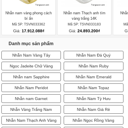
Nhẫn nam vàng phong cách
Nhẫn nam Thạch anh tím
Nhẫn
bí ẩn
vàng trắng 14K
Mã SP: TSVN033362
Mã SP: TSVN033183
Mã
Giá:
17.912.088₫
Giá:
24.893.200₫
G
Danh mục sản phẩm
Nhẫn Nam Vàng Tây
Nhẫn Nam Đá Quý
Ngọc Jadeite Chữ Vàng
Nhẫn Nam Ruby
Nhẫn nam Sapphire
Nhẫn Nam Emerald
Nhẫn Nam Peridot
Nhẫn Nam Topaz
Nhẫn nam Garnet
Nhẫn Nam Tỳ Hưu
Nhẫn Vàng Trắng Nam
Nhẫn Nam Giá Rẻ
Nhẫn Nam Thạch Anh Vàng
Nhẫn Ngọc Rồng Vàng