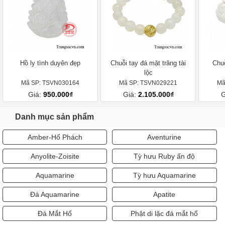
Hồ ly tình duyên đẹp
Chuỗi tay đá mặt trăng tài
Chu
lộc
Mã SP: TSVN030164
Mã SP: TSVN029221
Mã
Giá:
950.000₫
Giá:
2.105.000₫
G
Danh mục sản phẩm
Amber-Hổ Phách
Aventurine
Anyolite-Zoisite
Tỳ hưu Ruby ấn độ
Aquamarine
Tỳ hưu Aquamarine
Đá Aquamarine
Apatite
Đá Mắt Hổ
Phật di lặc đá mắt hổ