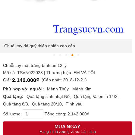
Chuỗi tay đá quý thiên nhiên cao cấp
Chuỗi tay mặt trăng bình an 12 ly
Mã số: TSVN022023 | Thương hiệu: EM VÀ TÔI
2.142.000₫
Giá:
(Cập nhật: 2018-12-21)
Phù hợp với người:
Mệnh Thủy
Mệnh Kim
Quà tặng:
Quà tặng sinh nhật Nữ
Quà tặng Valentin 14/2
Quà tặng 8/3
Quà tặng 20/10
Tình yêu
Số lượng:
Tổng cộng:
2.142.000₫
MUA NGAY
Mang thịnh vượng về với bản thân