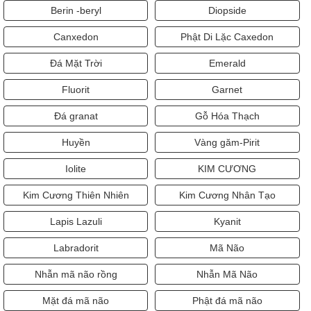
Berin -beryl
Diopside
Canxedon
Phật Di Lặc Caxedon
Đá Mặt Trời
Emerald
Fluorit
Garnet
Đá granat
Gỗ Hóa Thạch
Huyền
Vàng găm-Pirit
Iolite
KIM CƯƠNG
Kim Cương Thiên Nhiên
Kim Cương Nhân Tạo
Lapis Lazuli
Kyanit
Labradorit
Mã Não
Nhẫn mã não rồng
Nhẫn Mã Não
Mặt đá mã não
Phật đá mã não